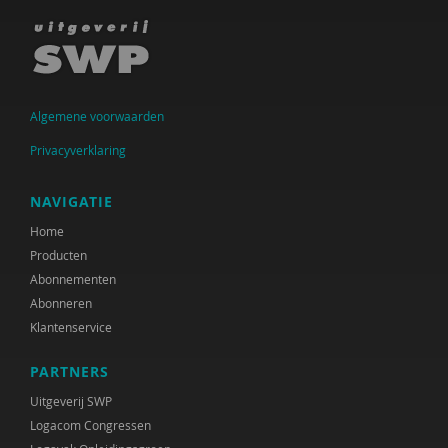
Raad voor Volksgezondheid & Samenleving
Ramirelsyla Eloise
Regioplan
Algemene voorwaarden
Sonja
Privacyverklaring
United Nations Office for Disaster Risk Reduction
NAVIGATIE
VGN
Home
Producten
World Health Organization
Abonnementen
WRR
Abonneren
Klantenservice
René .C. Hoksbergen
PARTNERS
Tim 'S Jongers
Uitgeverij SWP
Jeugdautoriteit (JA)
Logacom Congressen