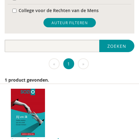
College voor de Rechten van de Mens
De Raad voor Volksgezondheid & Samenleving
AUTEUR FILTEREN
diverse
ZOEKEN
Diversen
DIVOSA
«
1
»
FEMA
1 product gevonden.
Fier
GREVIO
het Regeringscommissariaat seksueel
grensoverschrijdend gedrag en seksueel geweld
huisarts