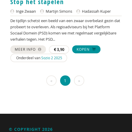
Stop het stapelen
KNMG
Inge Zwaan
Martijn Simons
Hadassah Kuper
Landelijk Kenniscentrum LVB
De tijdlijn schetst een beeld van een zwaar overbelast gezin dat
LIDIE
probeert te overleven. Als regioadviseurs bij het Platform
Sociaal Domein (PSD) komen we met regelmaat vergelijkbare
Maatschappelijk Impact Team
verhalen tegen. Het PSD...
Mariëlle Bruning
MEER INFO
€
3,90
KOPEN
Onderdeel van
Sozio 2 2025
Mentale gezondheidsnetwerken
Movisie
«
1
»
Nederlandse Sportalliantie m.m.v. Stichting
Vreedzaam
NIDI
Pharos
QUT
© COPYRIGHT 2026