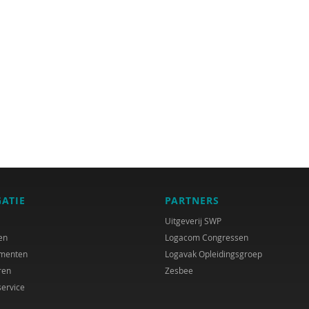
GATIE
PARTNERS
Uitgeverij SWP
en
Logacom Congressen
menten
Logavak Opleidingsgroep
ren
Zesbee
service