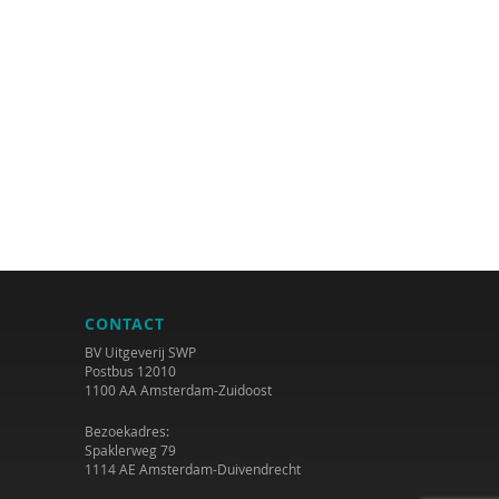
CONTACT
BV Uitgeverij SWP
Postbus 12010
1100 AA Amsterdam-Zuidoost
Bezoekadres:
Spaklerweg 79
1114 AE Amsterdam-Duivendrecht