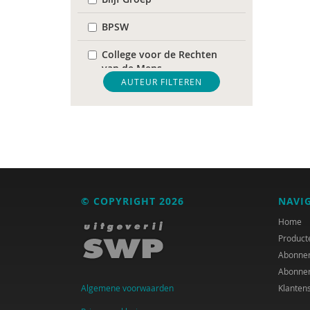
BPSW
College voor de Rechten
van de Mens
AUTEUR FILTEREN
De Raad voor
Volksgezondheid &
Samenleving
diverse
Diversen
© COPYRIGHT 2026
NAVI
DIVOSA
Home
FEMA
Product
Abonne
Fier
Abonne
Algemene voorwaarden
Klanten
GREVIO