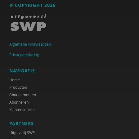
© COPYRIGHT 2026
Raad voor Volksgezondheid & Samenleving
Ramirelsyla Eloise
Regioplan
Sonja
Algemene voorwaarden
United Nations Office for Disaster Risk Reduction
Privacyverklaring
VGN
NAVIGATIE
World Health Organization
Home
Producten
WRR
Abonnementen
Abonneren
René .C. Hoksbergen
Klantenservice
Tim 'S Jongers
PARTNERS
Jeugdautoriteit (JA)
Uitgeverij SWP