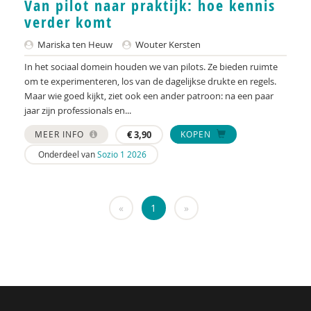
Van pilot naar praktijk: hoe kennis
KNMG
verder komt
Landelijk Kenniscentrum LVB
Mariska ten Heuw
Wouter Kersten
LIDIE
In het sociaal domein houden we van pilots. Ze bieden ruimte
om te experimenteren, los van de dagelijkse drukte en regels.
Maatschappelijk Impact Team
Maar wie goed kijkt, ziet ook een ander patroon: na een paar
jaar zijn professionals en...
Mariëlle Bruning
MEER INFO
€
3,90
KOPEN
Mentale gezondheidsnetwerken
Onderdeel van
Sozio 1 2026
Movisie
Nederlandse Sportalliantie m.m.v. Stichting
«
1
»
Vreedzaam
NIDI
Pharos
QUT