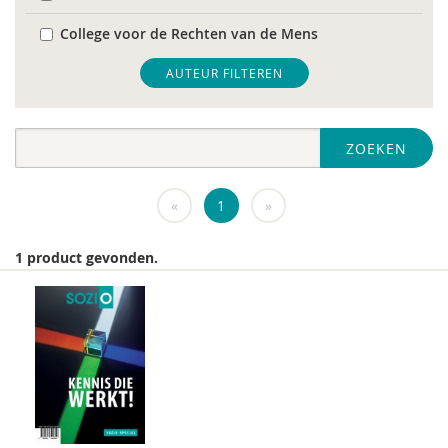
College voor de Rechten van de Mens
De Raad voor Volksgezondheid & Samenleving
AUTEUR FILTEREN
diverse
ZOEKEN
Diversen
DIVOSA
«
1
»
FEMA
1 product gevonden.
Fier
GREVIO
het Regeringscommissariaat seksueel
grensoverschrijdend gedrag en seksueel geweld
huisarts