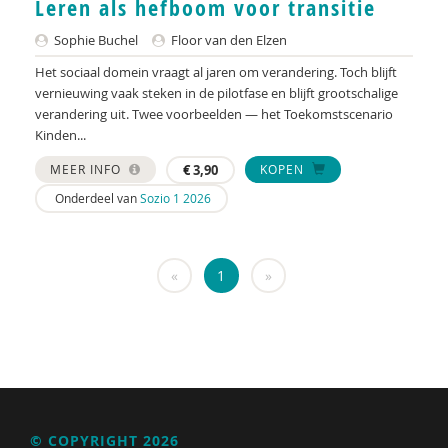
Leren als hefboom voor transitie
KNMG
Sophie Buchel
Floor van den Elzen
Landelijk Kenniscentrum LVB
Het sociaal domein vraagt al jaren om verandering. Toch blijft
LIDIE
vernieuwing vaak steken in de pilotfase en blijft grootschalige
verandering uit. Twee voorbeelden — het Toekomstscenario
Maatschappelijk Impact Team
Kinden...
Mariëlle Bruning
MEER INFO
€
3,90
KOPEN
Onderdeel van
Sozio 1 2026
Mentale gezondheidsnetwerken
Movisie
«
1
»
Nederlandse Sportalliantie m.m.v. Stichting
Vreedzaam
NIDI
Pharos
QUT
© COPYRIGHT 2026