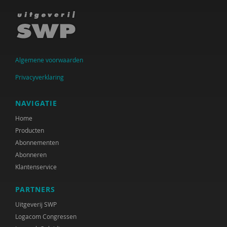
Raad voor Volksgezondheid & Samenleving
Ramirelsyla Eloise
Regioplan
Algemene voorwaarden
Sonja
Privacyverklaring
United Nations Office for Disaster Risk Reduction
NAVIGATIE
VGN
Home
World Health Organization
Producten
Abonnementen
WRR
Abonneren
Klantenservice
René .C. Hoksbergen
PARTNERS
Tim 'S Jongers
Uitgeverij SWP
Jeugdautoriteit (JA)
Logacom Congressen