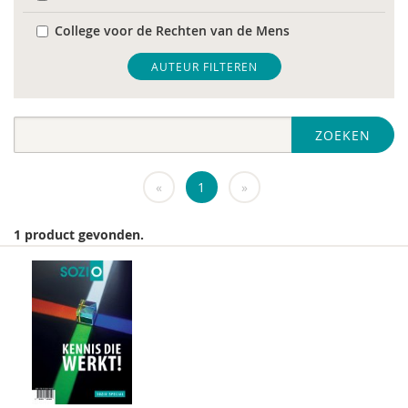
College voor de Rechten van de Mens
De Raad voor Volksgezondheid & Samenleving
AUTEUR FILTEREN
diverse
ZOEKEN
Diversen
DIVOSA
«
1
»
FEMA
1 product gevonden.
Fier
GREVIO
het Regeringscommissariaat seksueel
grensoverschrijdend gedrag en seksueel geweld
huisarts