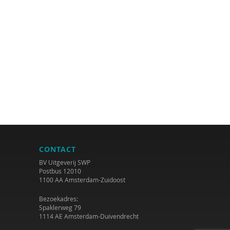
CONTACT
BV Uitgeverij SWP
Postbus 12010
1100 AA Amsterdam-Zuidoost
Bezoekadres:
Spaklerweg 79
1114 AE Amsterdam-Duivendrecht