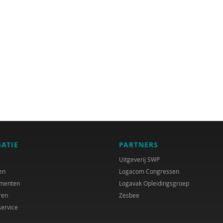
GATIE
PARTNERS
Uitgeverij SWP
en
Logacom Congressen
menten
Logavak Opleidingsgroep
ren
Zesbee
service