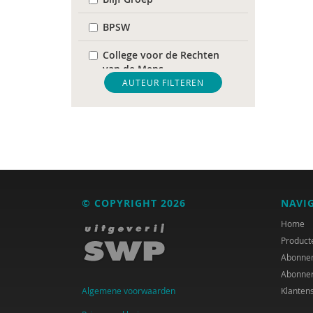
BPSW
College voor de Rechten
van de Mens
AUTEUR FILTEREN
De Raad voor
Volksgezondheid &
Samenleving
diverse
Diversen
© COPYRIGHT 2026
NAVI
DIVOSA
Home
FEMA
Product
Abonne
Fier
Abonne
Algemene voorwaarden
Klanten
GREVIO