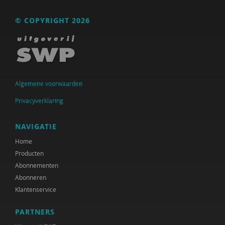
Raad voor Volksgezondheid & Samenleving
© COPYRIGHT 2026
Ramirelsyla Eloise
Regioplan
Sonja
Algemene voorwaarden
United Nations Office for Disaster Risk Reduction
Privacyverklaring
VGN
NAVIGATIE
World Health Organization
Home
WRR
Producten
Abonnementen
René .C. Hoksbergen
Abonneren
Tim 'S Jongers
Klantenservice
Jeugdautoriteit (JA)
PARTNERS