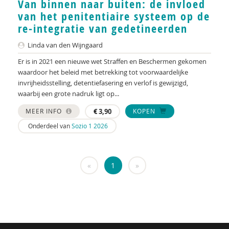
Van binnen naar buiten: de invloed
KNMG
van het penitentiaire systeem op de
Landelijk Kenniscentrum LVB
re-integratie van gedetineerden
LIDIE
Linda van den Wijngaard
Er is in 2021 een nieuwe wet Straffen en Beschermen gekomen
Maatschappelijk Impact Team
waardoor het beleid met betrekking tot voorwaardelijke
invrijheidsstelling, detentiefasering en verlof is gewijzigd,
Mariëlle Bruning
waarbij een grote nadruk ligt op...
Mentale gezondheidsnetwerken
MEER INFO
€
3,90
KOPEN
Movisie
Onderdeel van
Sozio 1 2026
Nederlandse Sportalliantie m.m.v. Stichting
Vreedzaam
«
1
»
NIDI
Pharos
QUT