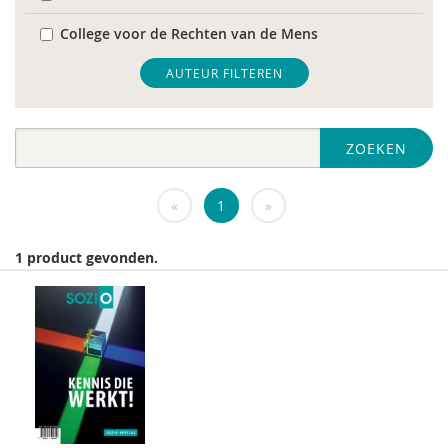
College voor de Rechten van de Mens
De Raad voor Volksgezondheid & Samenleving
AUTEUR FILTEREN
diverse
ZOEKEN
Diversen
DIVOSA
«
1
»
FEMA
1 product gevonden.
Fier
GREVIO
het Regeringscommissariaat seksueel
grensoverschrijdend gedrag en seksueel geweld
huisarts