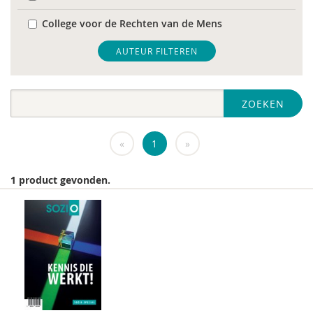
College voor de Rechten van de Mens
De Raad voor Volksgezondheid & Samenleving
AUTEUR FILTEREN
diverse
ZOEKEN
Diversen
DIVOSA
«
1
»
FEMA
1 product gevonden.
Fier
GREVIO
het Regeringscommissariaat seksueel
grensoverschrijdend gedrag en seksueel geweld
huisarts