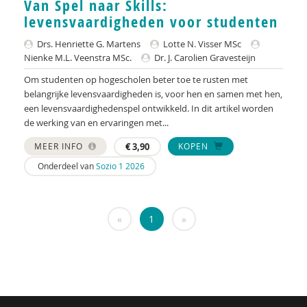
Van Spel naar Skills:
KNMG
levensvaardigheden voor studenten
Landelijk Kenniscentrum LVB
Drs. Henriette G. Martens
Lotte N. Visser MSc
Nienke M.L. Veenstra MSc.
Dr. J. Carolien Gravesteijn
LIDIE
Om studenten op hogescholen beter toe te rusten met
Maatschappelijk Impact Team
belangrijke levensvaardigheden is, voor hen en samen met hen,
een levensvaardighedenspel ontwikkeld. In dit artikel worden
Mariëlle Bruning
de werking van en ervaringen met...
Mentale gezondheidsnetwerken
MEER INFO
€
3,90
KOPEN
Onderdeel van
Sozio 1 2026
Movisie
Nederlandse Sportalliantie m.m.v. Stichting
Vreedzaam
«
1
»
NIDI
Pharos
QUT