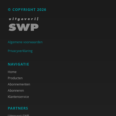
Raad voor Volksgezondheid & Samenleving
© COPYRIGHT 2026
Ramirelsyla Eloise
Regioplan
Sonja
Algemene voorwaarden
United Nations Office for Disaster Risk Reduction
Privacyverklaring
VGN
NAVIGATIE
World Health Organization
Home
WRR
Producten
Abonnementen
René .C. Hoksbergen
Abonneren
Klantenservice
Tim 'S Jongers
Jeugdautoriteit (JA)
PARTNERS
Uitgeverij SWP