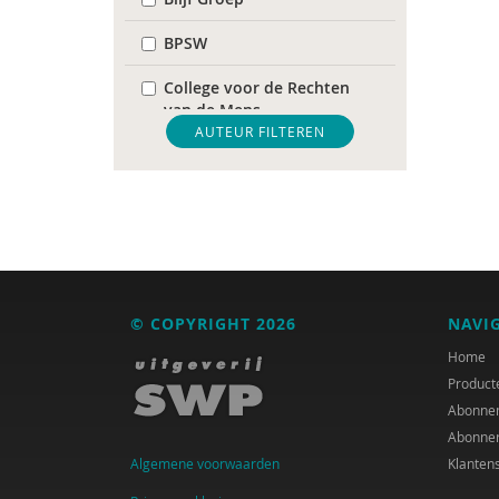
BPSW
College voor de Rechten
van de Mens
AUTEUR FILTEREN
De Raad voor
Volksgezondheid &
Samenleving
diverse
Diversen
© COPYRIGHT 2026
NAVI
DIVOSA
Home
FEMA
Product
Abonne
Fier
Abonne
Algemene voorwaarden
Klanten
GREVIO