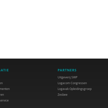
GATIE
PARTNERS
Uitgeverij SWP
en
Logacom Congressen
menten
Logavak Opleidingsgroep
ren
Zesbee
service