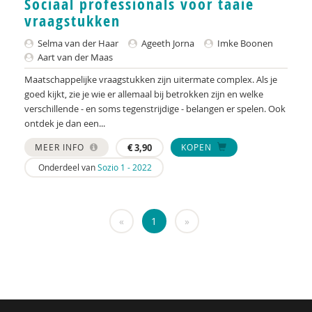
Sociaal professionals voor taaie
KNMG
vraagstukken
Landelijk Kenniscentrum LVB
Selma van der Haar
Ageeth Jorna
Imke Boonen
Aart van der Maas
LIDIE
Maatschappelijke vraagstukken zijn uitermate complex. Als je
Maatschappelijk Impact Team
goed kijkt, zie je wie er allemaal bij betrokken zijn en welke
verschillende - en soms tegenstrijdige - belangen er spelen. Ook
Mariëlle Bruning
ontdek je dan een...
Mentale gezondheidsnetwerken
MEER INFO
€
3,90
KOPEN
Onderdeel van
Sozio 1 - 2022
Movisie
Nederlandse Sportalliantie m.m.v. Stichting
Vreedzaam
«
1
»
NIDI
Pharos
QUT