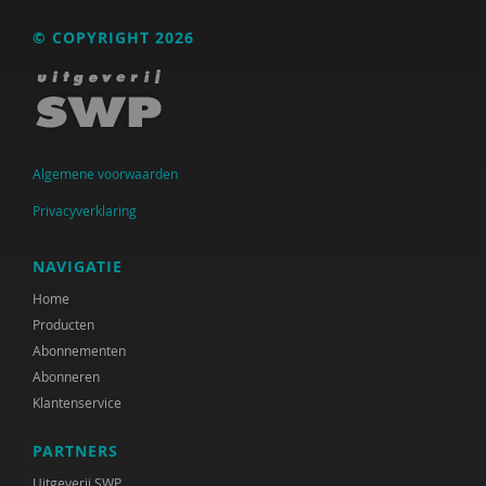
Raad voor Volksgezondheid & Samenleving
© COPYRIGHT 2026
Ramirelsyla Eloise
Regioplan
Sonja
Algemene voorwaarden
United Nations Office for Disaster Risk Reduction
Privacyverklaring
VGN
NAVIGATIE
World Health Organization
Home
WRR
Producten
Abonnementen
René .C. Hoksbergen
Abonneren
Klantenservice
Tim 'S Jongers
PARTNERS
Jeugdautoriteit (JA)
Uitgeverij SWP