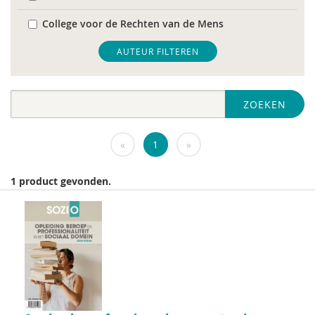
College voor de Rechten van de Mens
De Raad voor Volksgezondheid & Samenleving
AUTEUR FILTEREN
diverse
ZOEKEN
Diversen
DIVOSA
«
1
»
FEMA
1 product gevonden.
Fier
GREVIO
het Regeringscommissariaat seksueel
grensoverschrijdend gedrag en seksueel geweld
huisarts