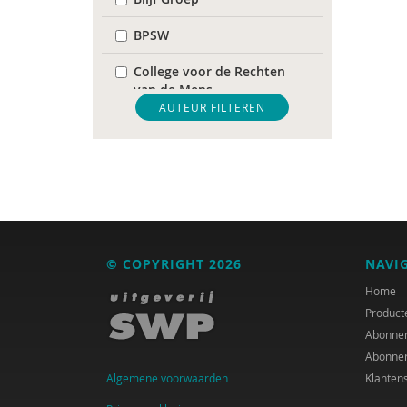
BPSW
College voor de Rechten
van de Mens
AUTEUR FILTEREN
De Raad voor
Volksgezondheid &
Samenleving
diverse
Diversen
© COPYRIGHT 2026
NAVI
DIVOSA
Home
FEMA
Product
Abonne
Fier
Abonne
Algemene voorwaarden
Klanten
GREVIO