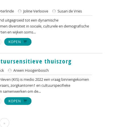
terlinde
Joline Verloove
Susan de Vries
and uitgegroeid tot een dynamische
en diversiteit in sociale, culturele en demografische
ten en wijken soms...
KOPEN
tuursensitieve thuiszorg
ck
Arwen Hoogenbosch
enleven (KIS) is medio 2022 een vraag binnengekomen
raars, zorgkantoren1 en cultuurspecifieke
en samenwerken om de...
KOPEN
»