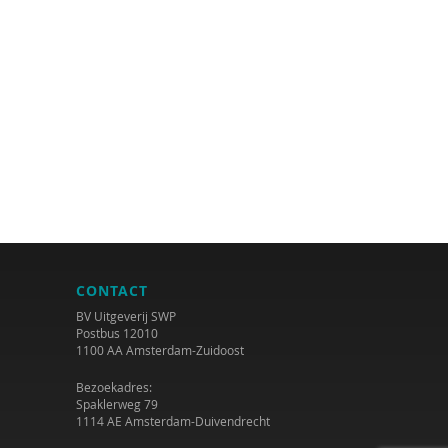
CONTACT
BV Uitgeverij SWP
Postbus 12010
1100 AA Amsterdam-Zuidoost
Bezoekadres:
Spaklerweg 79
1114 AE Amsterdam-Duivendrecht