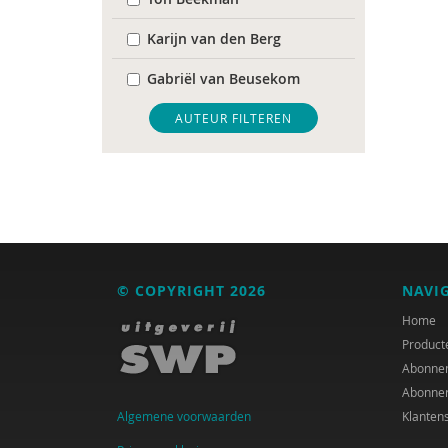
Karijn van den Berg
Gabriël van Beusekom
Lonneke Bierhoff
AUTEUR FILTEREN
Gert Biesta
Jan Blommaert
Anita Boele
Jan de Boom
© COPYRIGHT 2026
NAVI
Suzanne Bouma
Home
Product
Mellouki Cadat-Lampe
Abonne
Abonne
Crétien van Campen
Algemene voorwaarden
Klanten
Sarah Capel