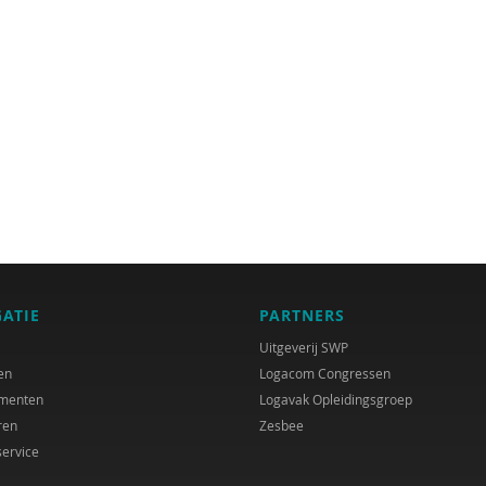
GATIE
PARTNERS
Uitgeverij SWP
en
Logacom Congressen
menten
Logavak Opleidingsgroep
ren
Zesbee
service