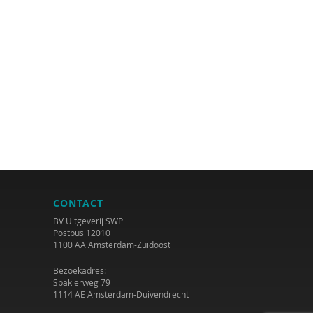
CONTACT
BV Uitgeverij SWP
Postbus 12010
1100 AA Amsterdam-Zuidoost
Bezoekadres:
Spaklerweg 79
1114 AE Amsterdam-Duivendrecht