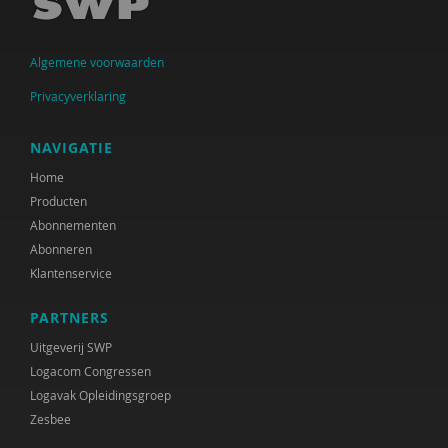
Jolanda Douma
Monique van Driel
Algemene voorwaarden
Jessica Gort
Privacyverklaring
Joep Holten
NAVIGATIE
Jos van der Horst
Home
Producten
Roelof Hortulanus
Abonnementen
Mariëtte van den Hoven
Abonneren
Klantenservice
Ans de Jong
PARTNERS
Bea Jongsma
Uitgeverij SWP
Yildiz Karadag
Logacom Congressen
Logavak Opleidingsgroep
Ruudje Kea
Zesbee
Petula Klein Nagelvoort