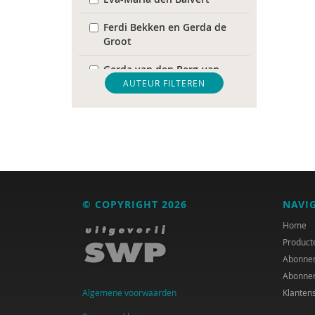
Ferdi Bekken en Gerda de
Groot
Gerda van den Berg-van
Haaften
AUTEUR FILTEREN
Jacqueline Bosker
Els Bransen
Jaska de Bree
Jaap Buitink
© COPYRIGHT 2026
NAVI
Erik De Belie
Home
Product
Peter de Groot
Abonne
Abonne
Astrid de Groot - de Meijer
Algemene voorwaarden
Klanten
Leen De Medts