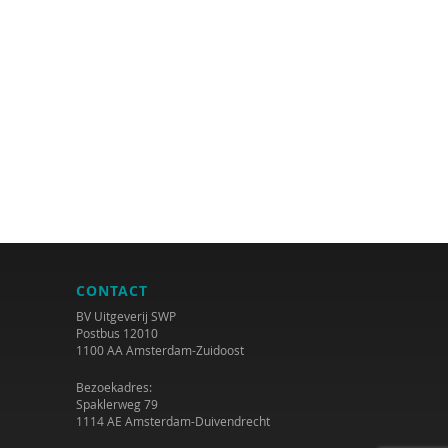
CONTACT
BV Uitgeverij SWP
Postbus 12010
1100 AA Amsterdam-Zuidoost
Bezoekadres:
Spaklerweg 79
1114 AE Amsterdam-Duivendrecht