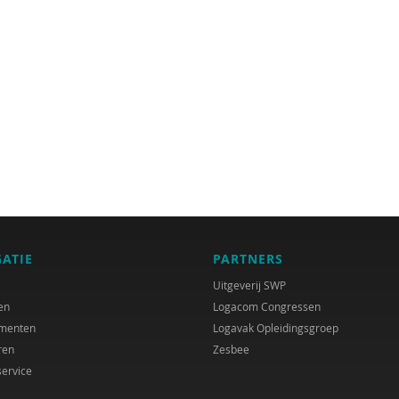
GATIE
PARTNERS
Uitgeverij SWP
en
Logacom Congressen
menten
Logavak Opleidingsgroep
ren
Zesbee
service