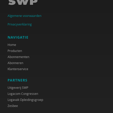
Jolanda Douma
Monique van Driel
Algemene voorwaarden
Jessica Gort
Privacyverklaring
Joep Holten
NAVIGATIE
Jos van der Horst
Home
Producten
Roelof Hortulanus
Abonnementen
Mariëtte van den Hoven
Abonneren
Klantenservice
Ans de Jong
PARTNERS
Bea Jongsma
Uitgeverij SWP
Yildiz Karadag
Logacom Congressen
Logavak Opleidingsgroep
Ruudje Kea
Zesbee
Petula Klein Nagelvoort