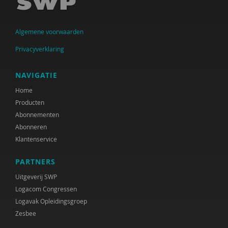
Jolanda Douma
Monique van Driel
Algemene voorwaarden
Jessica Gort
Privacyverklaring
Joep Holten
NAVIGATIE
Jos van der Horst
Home
Producten
Roelof Hortulanus
Abonnementen
Mariëtte van den Hoven
Abonneren
Klantenservice
Ans de Jong
PARTNERS
Bea Jongsma
Uitgeverij SWP
Yildiz Karadag
Logacom Congressen
Logavak Opleidingsgroep
Ruudje Kea
Zesbee
Petula Klein Nagelvoort