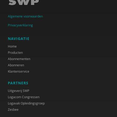
Arwen Hoogenbosch
Algemene voorwaarden
Jos van der Horst
Privacyverklaring
Verwey-Jonker Instituut
Ministeries van Justitie en Veiligheid &
NAVIGATIE
Volksgezondheid, Welzijn en Sport
Home
Producten
Paul Kop
Abonnementen
Christa Nieuwboer
Abonneren
Klantenservice
Matthijs Uyterlinde
PARTNERS
Rianne van der Aa
Uitgeverij SWP
Joline Verloove
Logacom Congressen
Logavak Opleidingsgroep
Susan de Vries
Zesbee