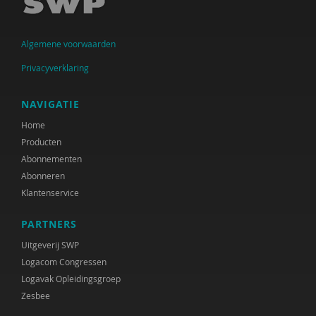
Arwen Hoogenbosch
Algemene voorwaarden
Jos van der Horst
Privacyverklaring
Verwey-Jonker Instituut
Ministeries van Justitie en Veiligheid &
NAVIGATIE
Volksgezondheid, Welzijn en Sport
Home
Producten
Paul Kop
Abonnementen
Christa Nieuwboer
Abonneren
Klantenservice
Matthijs Uyterlinde
PARTNERS
Rianne van der Aa
Uitgeverij SWP
Joline Verloove
Logacom Congressen
Logavak Opleidingsgroep
Susan de Vries
Zesbee