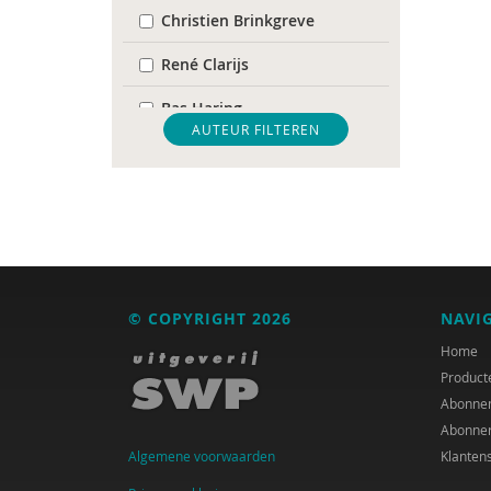
Christien Brinkgreve
René Clarijs
Bas Haring
AUTEUR FILTEREN
Maarten van der Linde
Inge Mans
Maarten van Rossem
Han Spanjaard
© COPYRIGHT 2026
NAVI
Jan Steyaert
Home
Rini Tak
Product
Abonne
Abonne
Algemene voorwaarden
Klanten