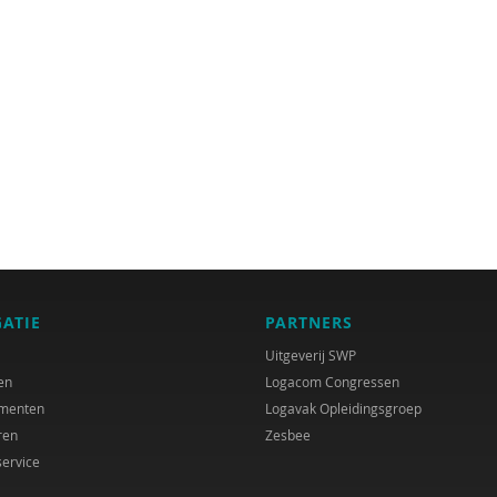
GATIE
PARTNERS
Uitgeverij SWP
en
Logacom Congressen
menten
Logavak Opleidingsgroep
ren
Zesbee
service