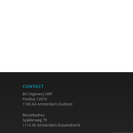
CONTACT
BV Uitgeverij SWP
Postbus 12010
1100 AA Amsterdam-Zuidoost
Bezoekadres:
Spaklerweg 79
1114 AE Amsterdam-Duivendrecht