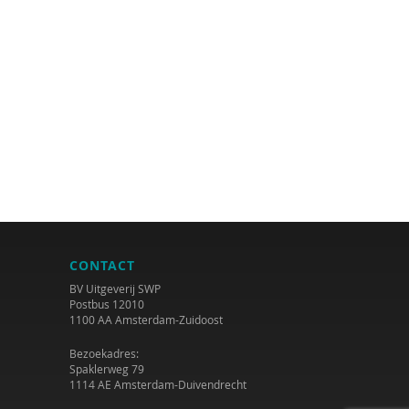
CONTACT
BV Uitgeverij SWP
Postbus 12010
1100 AA Amsterdam-Zuidoost
Bezoekadres:
Spaklerweg 79
1114 AE Amsterdam-Duivendrecht