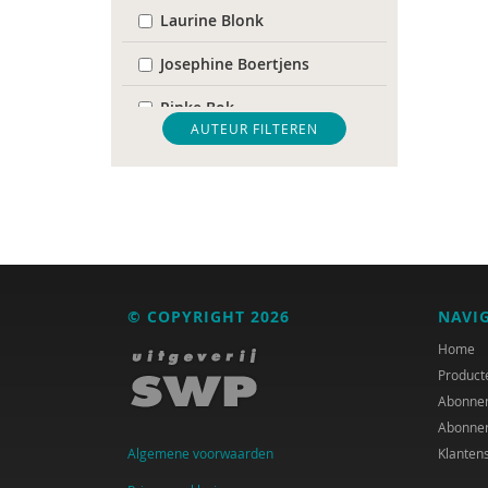
Laurine Blonk
Josephine Boertjens
Rinke Bok
AUTEUR FILTEREN
Ben Boksebeld
Nanne Boonstra
Huub Braam
Heleen Crul
© COPYRIGHT 2026
NAVI
Anne Czyzewski
Home
Peter de Groot
Product
Abonne
Herman de Jongh
Abonne
Algemene voorwaarden
Klanten
Marloes de Vries