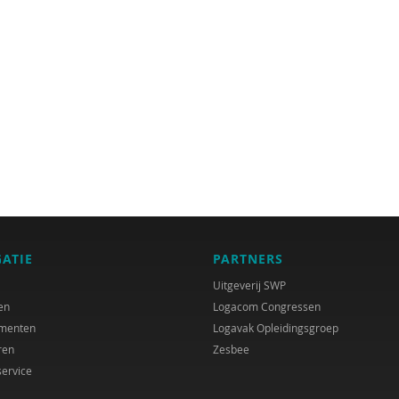
GATIE
PARTNERS
Uitgeverij SWP
en
Logacom Congressen
menten
Logavak Opleidingsgroep
ren
Zesbee
service