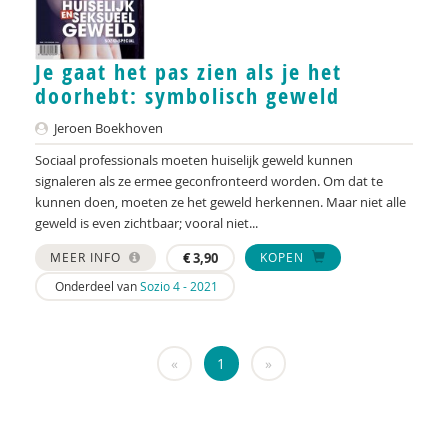
Sander van Arum
Amma Asante
Je gaat het pas zien als je het
doorhebt: symbolisch geweld
Diverse auteurs
Jeroen Boekhoven
Ine Avontuur
Sociaal professionals moeten huiselijk geweld kunnen
signaleren als ze ermee geconfronteerd worden. Om dat te
Herman Baartman
kunnen doen, moeten ze het geweld herkennen. Maar niet alle
geweld is even zichtbaar; vooral niet...
Paul Baeten
MEER INFO
€
3,90
KOPEN
Hilde Bakker
Onderdeel van
Sozio 4 - 2021
Leonie Bakker
Dick Barelds
«
1
»
Cora Bartelink
Fiet van Beek