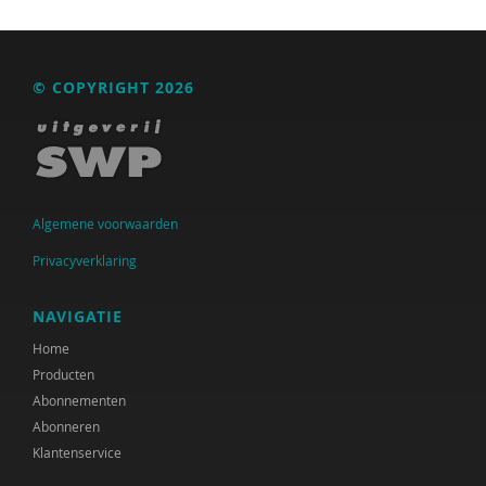
Ferdi Bekken
Jeanny van den Berg
© COPYRIGHT 2026
Ingrid ten Berge
Marianne Berger
Diane Bernard
Algemene voorwaarden
Charlotte van Besouw
Privacyverklaring
Iva Bicanic
NAVIGATIE
Anne Bijlsma
Home
Betty-Ann Blommers
Producten
Abonnementen
Anoek Boers
Abonneren
Arjan Bolt
Klantenservice