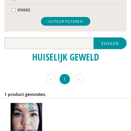
KNMG
Pharos
AUTEUR FILTEREN
Regioplan
ZOEKEN
Pauline Aarten
HUISELIJK GEWELD
Anne Addink
Catelijne Akkermans
«
1
»
Channa Al
Audrey Alards
1 product gevonden.
José an den Putte
Ria Andrews
Niek van Ansem