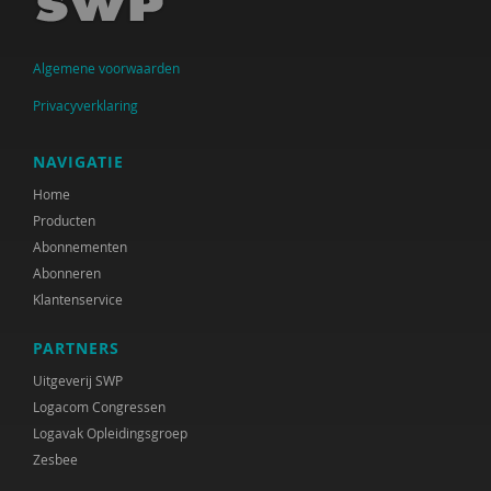
Sander van Arum
Algemene voorwaarden
Amma Asante
Privacyverklaring
Diverse auteurs
Ine Avontuur
NAVIGATIE
Home
Herman Baartman
Producten
Paul Baeten
Abonnementen
Abonneren
Hilde Bakker
Klantenservice
Leonie Bakker
PARTNERS
Dick Barelds
Uitgeverij SWP
Logacom Congressen
Cora Bartelink
Logavak Opleidingsgroep
Zesbee
Fiet van Beek