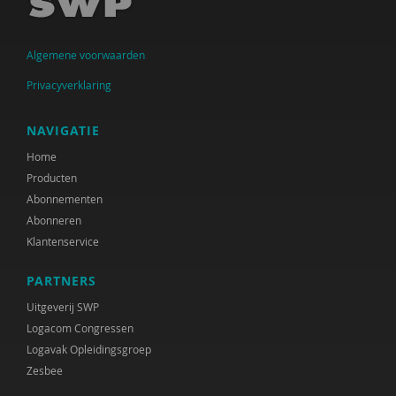
Sander van Arum
Algemene voorwaarden
Amma Asante
Privacyverklaring
Diverse auteurs
Ine Avontuur
NAVIGATIE
Home
Herman Baartman
Producten
Paul Baeten
Abonnementen
Abonneren
Hilde Bakker
Klantenservice
Leonie Bakker
PARTNERS
Dick Barelds
Uitgeverij SWP
Logacom Congressen
Cora Bartelink
Logavak Opleidingsgroep
Zesbee
Fiet van Beek