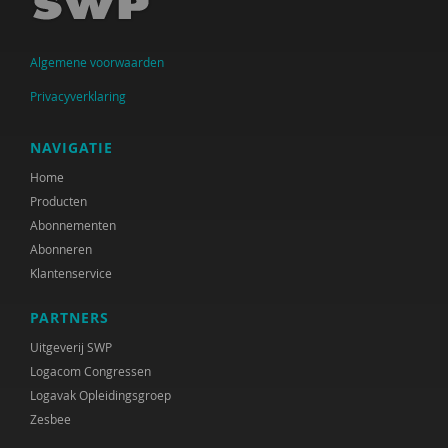
Sander van Arum
Algemene voorwaarden
Amma Asante
Privacyverklaring
Diverse auteurs
Ine Avontuur
NAVIGATIE
Home
Herman Baartman
Producten
Paul Baeten
Abonnementen
Abonneren
Hilde Bakker
Klantenservice
Leonie Bakker
PARTNERS
Dick Barelds
Uitgeverij SWP
Logacom Congressen
Cora Bartelink
Logavak Opleidingsgroep
Zesbee
Fiet van Beek