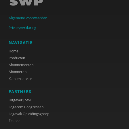
Judith den Besten
Catrien Bijleveld
Algemene voorwaarden
Ministerie van Binnenlandse Zaken en
Privacyverklaring
Koninkrijksrelaties
Arjan Blokland
NAVIGATIE
Home
Anne-Mei Blom
Producten
Martine Blom
Abonnementen
Abonneren
Leonieke Boendermaker
Klantenservice
Hester de Boer
PARTNERS
Arjan Bolt
Uitgeverij SWP
Logacom Congressen
Inge Bongers
Logavak Opleidingsgroep
Zesbee
Sanne Boschman