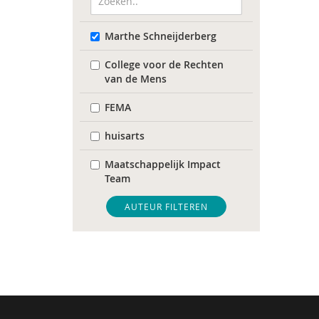
Marthe Schneijderberg
College voor de Rechten
van de Mens
FEMA
huisarts
Maatschappelijk Impact
Team
Mariëlle Bruning
AUTEUR FILTEREN
Movisie
QUT
Raad voor Volksgezondheid
& Samenleving