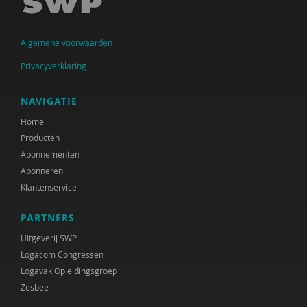
Arjen Keers
Algemene voorwaarden
Jolanda Keesom
Privacyverklaring
Fijke Koers-Agterkamp
Peter de Koning
NAVIGATIE
Home
Maaike de Lange
Producten
Henriette G. Martens
Abonnementen
Abonneren
Judith Metz
Klantenservice
Work-Wise Nederland
PARTNERS
Jeroen Otten
Uitgeverij SWP
Logacom Congressen
Joram Pach
Logavak Opleidingsgroep
Zesbee
Adviescommissie rechtsbescherming en
rechtsstatelijkheid in het Toekomstscenario kind-