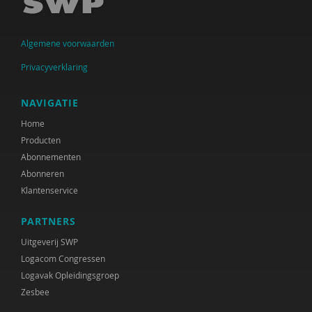
Arjen Keers
Algemene voorwaarden
Jolanda Keesom
Privacyverklaring
Fijke Koers-Agterkamp
Peter de Koning
NAVIGATIE
Home
Maaike de Lange
Producten
Henriette G. Martens
Abonnementen
Abonneren
Judith Metz
Klantenservice
Work-Wise Nederland
PARTNERS
Jeroen Otten
Uitgeverij SWP
Logacom Congressen
Joram Pach
Logavak Opleidingsgroep
Zesbee
Adviescommissie rechtsbescherming en
rechtsstatelijkheid in het Toekomstscenario kind-