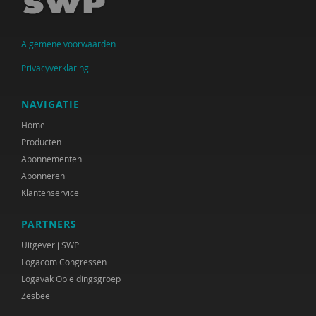
Jan Jukema
Algemene voorwaarden
Carolien Konijn
Privacyverklaring
J.K. Kool
Paul Kop
NAVIGATIE
Home
Cindy Kruijthof
Producten
M.H. Nagtegaal
Abonnementen
Abonneren
Coby Nell
Klantenservice
Jeannette Pols
PARTNERS
Gabriël Prinsenberg
Uitgeverij SWP
Logacom Congressen
Joke Ravensbergen
Logavak Opleidingsgroep
Zesbee
Han Spanjaard