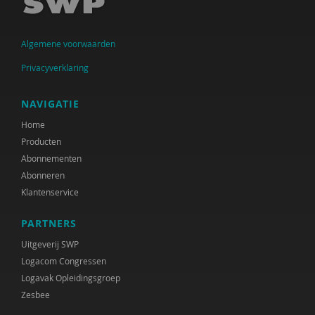
Jan Jukema
Algemene voorwaarden
Carolien Konijn
Privacyverklaring
J.K. Kool
Paul Kop
NAVIGATIE
Home
Cindy Kruijthof
Producten
M.H. Nagtegaal
Abonnementen
Abonneren
Coby Nell
Klantenservice
Jeannette Pols
PARTNERS
Gabriël Prinsenberg
Uitgeverij SWP
Logacom Congressen
Joke Ravensbergen
Logavak Opleidingsgroep
Zesbee
Han Spanjaard