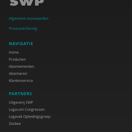
Jan Jukema
Algemene voorwaarden
Carolien Konijn
Privacyverklaring
J.K. Kool
Paul Kop
NAVIGATIE
Home
Cindy Kruijthof
Producten
M.H. Nagtegaal
Abonnementen
Abonneren
Coby Nell
Klantenservice
Jeannette Pols
PARTNERS
Gabriël Prinsenberg
Uitgeverij SWP
Logacom Congressen
Joke Ravensbergen
Logavak Opleidingsgroep
Zesbee
Han Spanjaard