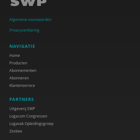
J. Beernink-Wissink
Algemene voorwaarden
Ferdi Bekken
Privacyverklaring
Ferdi Bekken en Gerda de Groot
Frank van den Berg
NAVIGATIE
Home
Victor van den Bersselaar
Producten
Niels Bloembergen
Abonnementen
Abonneren
Anne Boer
Klantenservice
Cindy Boerema
PARTNERS
Josephine Boertjens
Uitgeverij SWP
Logacom Congressen
Marjan Boertjes
Logavak Opleidingsgroep
Zesbee
Marjanne Boesenkool