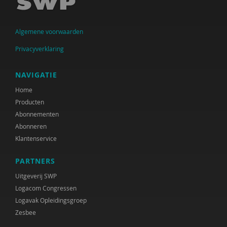
Ingrid Bakker
Algemene voorwaarden
Cora Bartelink
Privacyverklaring
Simon Bax
Mariëlle Beijersbergen
NAVIGATIE
Home
Dirck van Bekkum
Producten
Gülcan Bektas
Abonnementen
Abonneren
Irene van Bentum
Klantenservice
Karijn van den Berg
PARTNERS
Els Beukers
Uitgeverij SWP
Logacom Congressen
Gabriël van Beusekom
Logavak Opleidingsgroep
Zesbee
Elske Bijlman