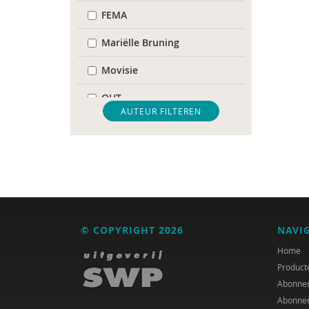
FEMA
Mariëlle Bruning
Movisie
QUT
AUTEUR FILTEREN
United Nations Office for
Disaster Risk Reduction
WRR
GGD Amsterdam
Ildeniz Arslan
© COPYRIGHT 2026
NAVI
Nederlands Autisme
Home
Register
Product
Abonne
Inge Bastiaanssen
Abonne