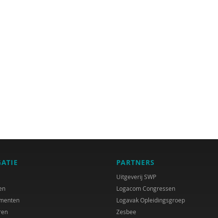
GATIE
PARTNERS
Uitgeverij SWP
en
Logacom Congressen
menten
Logavak Opleidingsgroep
ren
Zesbee