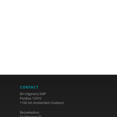
CONTACT
BV Uitgeverij SWP
Postbus 12010
1100 AA Amsterdam-Zuidoost
Bezoekadres:
Spaklerweg 79