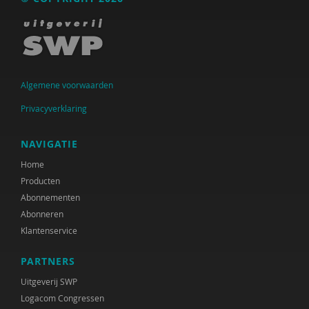
Hester de Boer
Annette van den Bosch
Bo Bremmers
Algemene voorwaarden
Dominique Burggraaff
Privacyverklaring
Mellouki Cadat-Lampe
Nina van Capelleveen
NAVIGATIE
Home
Baroness Casey of Blackstock DBE CB
Producten
Anita Charlesworth
Abonnementen
Abonneren
Cécile Chênevert
Klantenservice
Agnes Cornelissens
PARTNERS
Esther Croes
Uitgeverij SWP
Logacom Congressen
Sociaal en Cultureel Planbureau