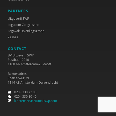
Janne Bless
PARTNERS
Niels Bloembergen
Uitgeverij SWP
Jeroen Boekhoven
Logacom Congressen
Logavak Opleidingsgroep
Paul Boelen
Zesbee
Hester de Boer
CONTACT
Marjan Boertjes
BV Uitgeverij SWP
Postbus 12010
1100 AA Amsterdam-Zuidoost
Rinke Bok
Bezoekadres:
Ben Boksebeld
Spaklerweg 79
1114 AE Amsterdam-Duivendrecht
Evelyn Boksebeld
020 - 330 72 00
Arjan Bolt
020 - 330 80 40
klantenservice@mailswp.com
Timo Bolt