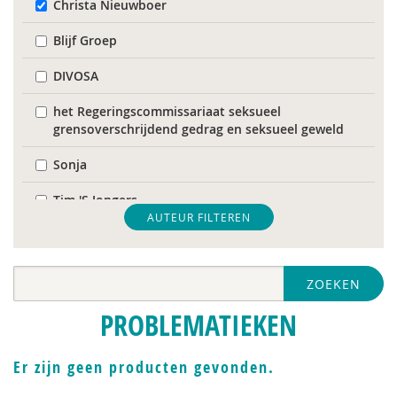
Christa Nieuwboer
Blijf Groep
DIVOSA
het Regeringscommissariaat seksueel
grensoverschrijdend gedrag en seksueel geweld
Sonja
Tim 'S Jongers
AUTEUR FILTEREN
Catelijne Akkermans
Mariët an Rossum
ZOEKEN
Bob Austmann
PROBLEMATIEKEN
Naima Azough
Er zijn geen producten gevonden.
Corrie Baas