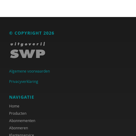
Henk Bakkerode
Maria Baltag
Fiet van Beek
© COPYRIGHT 2026
Ton Beekman
Charlotte Beenakker
Yvette de Beer
Algemene voorwaarden
Ferdi Bekken
Privacyverklaring
Ferdi Bekken en Gerda de Groot
NAVIGATIE
Maurits Berger
Home
Producten
Mies Bezemer
Abonnementen
Marc van Bijsterveldt
Abonneren
Klantenservice