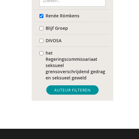
Renée Römkens
Blijf Groep
DIVOSA
het
Regeringscommissariaat
seksueel
grensoverschrijdend gedrag
en seksueel geweld
Sonja
AUTEUR FILTEREN
Tim 'S Jongers
Catelijne Akkermans
Mariët an Rossum