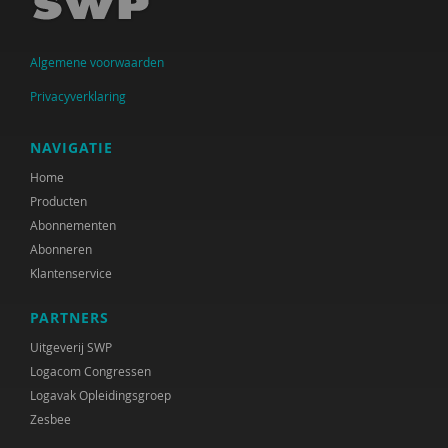
S.M. Babovic
Algemene voorwaarden
Jenthe Baeyens
Privacyverklaring
Patricia Bakker
Ria Balm
NAVIGATIE
Home
Eva-Maria den Balvert
Producten
Fiet van Beek
Abonnementen
Abonneren
Ton Beekman
Klantenservice
Marloes Beijer
PARTNERS
Ferdi Bekken en Gerda de Groot
Uitgeverij SWP
Logacom Congressen
Inge Belderbos-Jansen
Logavak Opleidingsgroep
Zesbee
Deirdre Beneken genaamd Kolmer