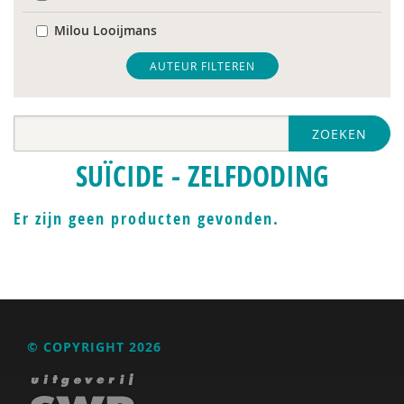
Milou Looijmans
Monique van ’t Erve
AUTEUR FILTEREN
Toon Verlaan
ZOEKEN
Jan Willem van de Maat
SUÏCIDE - ZELFDODING
Er zijn geen producten gevonden.
© COPYRIGHT 2026