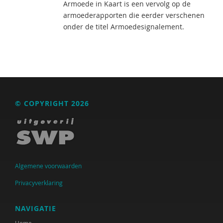
Armoede in Kaart is een vervolg op de
armoederapporten die eerder verschenen
onder de titel Armoedesignalement.
© COPYRIGHT 2026
Algemene voorwaarden
Privacyverklaring
NAVIGATIE