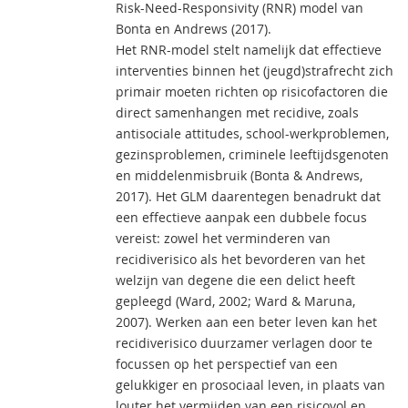
Risk-Need-Responsivity (RNR) model van
Bonta en Andrews (2017).
Het RNR-model stelt namelijk dat effectieve
interventies binnen het (jeugd)strafrecht zich
primair moeten richten op risicofactoren die
direct samenhangen met recidive, zoals
antisociale attitudes, school-werkproblemen,
gezinsproblemen, criminele leeftijdsgenoten
en middelenmisbruik (Bonta & Andrews,
2017). Het GLM daarentegen benadrukt dat
een effectieve aanpak een dubbele focus
vereist: zowel het verminderen van
recidiverisico als het bevorderen van het
welzijn van degene die een delict heeft
gepleegd (Ward, 2002; Ward & Maruna,
2007). Werken aan een beter leven kan het
recidiverisico duurzamer verlagen door te
focussen op het perspectief van een
gelukkiger en prosociaal leven, in plaats van
louter het vermijden van een risicovol en