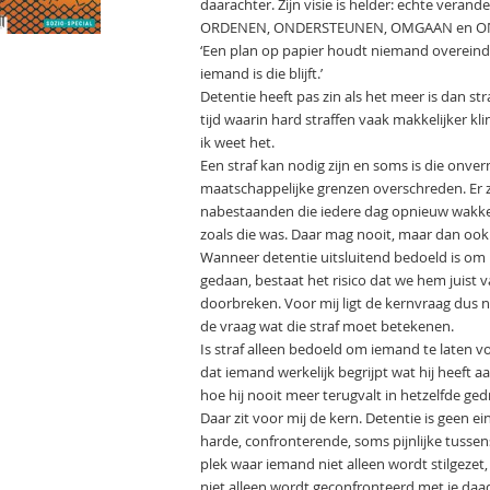
daarachter. Zijn visie is helder: echte ver
ORDENEN, ONDERSTEUNEN, OMGAAN en O
‘Een plan op papier houdt niemand overeind o
iemand is die blijft.’
Detentie heeft pas zin als het meer is dan st
tijd waarin hard straffen vaak makkelijker klin
ik weet het.
Een straf kan nodig zijn en soms is die onvermi
maatschappelijke grenzen overschreden. Er zij
nabestaanden die iedere dag opnieuw wakker
zoals die was. Daar mag nooit, maar dan ook
Wanneer detentie uitsluitend bedoeld is om 
gedaan, bestaat het risico dat we hem juist 
doorbreken. Voor mij ligt de kernvraag dus ni
de vraag wat die straf moet betekenen.
Is straf alleen bedoeld om iemand te laten vo
dat iemand werkelijk begrijpt wat hij heeft a
hoe hij nooit meer terugvalt in hetzelfde ged
Daar zit voor mij de kern. Detentie is geen 
harde, confronterende, soms pijnlijke tusse
plek waar iemand niet alleen wordt stilgeze
niet alleen wordt geconfronteerd met je daad,