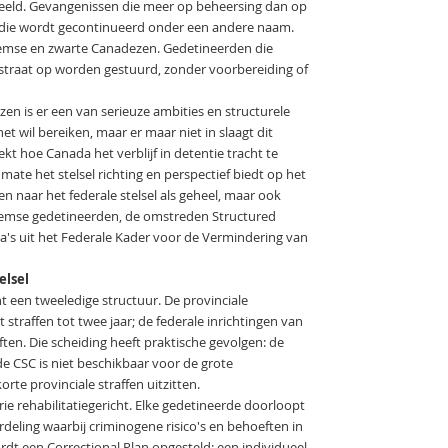
eeld. Gevangenissen die meer op beheersing dan op
ng die wordt gecontinueerd onder een andere naam.
emse en zwarte Canadezen. Gedetineerden die
 straat op worden gestuurd, zonder voorbereiding of
n is er een van serieuze ambities en structurele
t wil bereiken, maar er maar niet in slaagt dit
ekt hoe Canada het verblijf in detentie tracht te
 mate het stelsel richting en perspectief biedt op het
n naar het federale stelsel als geheel, maar ook
eemse gedetineerden, de omstreden Structured
ema's uit het Federale Kader voor de Vermindering van
elsel
 een tweeledige structuur. De provinciale
traffen tot twee jaar; de federale inrichtingen van
ften. Die scheiding heeft praktische gevolgen: de
e CSC is niet beschikbaar voor de grote
rte provinciale straffen uitzitten.
ie rehabilitatiegericht. Elke gedetineerde doorloopt
deling waarbij criminogene risico's en behoeften in
dt een Correctional Plan opgesteld: een individueel