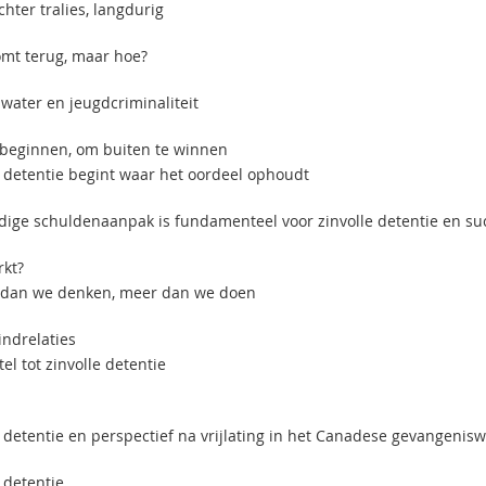
hter tralies, langdurig
omt terug, maar hoe?
 water en jeugdcriminaliteit
beginnen, om buiten te winnen
e detentie begint waar het oordeel ophoudt
jdige schuldenaanpak is fundamenteel voor zinvolle detentie en suc
kt?
dan we denken, meer dan we doen
indrelaties
tel tot zinvolle detentie
e detentie en perspectief na vrijlating in het Canadese gevangenis
 detentie