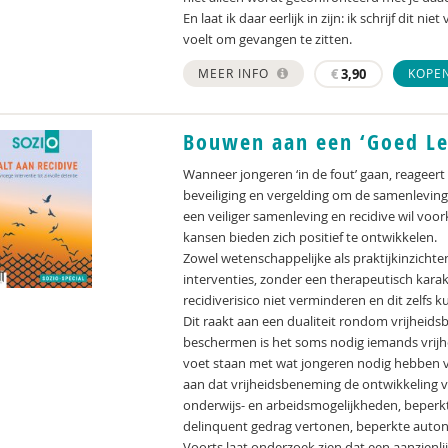
En laat ik daar eerlijk in zijn: ik schrijf dit 
voelt om gevangen te zitten.
MEER INFO
€
3,90
KOPE
Bouwen aan een ‘Goed Le
Wanneer jongeren ‘in de fout’ gaan, reageer
beveiliging en vergelding om de samenleving 
een veiliger samenleving en recidive wil vo
kansen bieden zich positief te ontwikkelen.
Zowel wetenschappelijke als praktijkinzichte
interventies, zonder een therapeutisch karak
recidiverisico niet verminderen en dit zelfs 
Dit raakt aan een dualiteit rondom vrijhei
beschermen is het soms nodig iemands vrijhe
voet staan met wat jongeren nodig hebben v
aan dat vrijheidsbeneming de ontwikkeling
onderwijs- en arbeidsmogelijkheden, beperkt
delinquent gedrag vertonen, beperkte autono
Voorts laat onderzoek zien dat een aanzienli