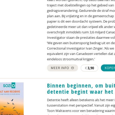
traject met doelstellingen op het gebied va
gedragsverandering. Gedurende de straf mo
plan aan. Bij vrijlating en in de gemeenscha
papier is dit een doordacht systeem. De pro
gedetineerde meer uit dan vrijwel elk ander 
overschrijdt inmiddels ruim 3,6 miljard Can
Investigator staan de prestaties daarmee vol
’We geven een buitensporig bedrag uit en de 
Correctional Investigator Ivan Zinger. ’Als we
equivalent zijn van Canadezen vertellen dat 
eindeloos stroomuitval krijgen.’
MEER INFO
€
3,90
KOPE
Binnen beginnen, om buit
detentie begint waar het
Detentie heeft alleen betekenis als het meer i
tussenstation met perspectief. Vanuit zijn ei
Toon Walravens voor een benadering waarin n