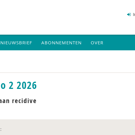
I
NIEUWSBRIEF
ABONNEMENTEN
OVER
io 2 2026
aan recidive
: