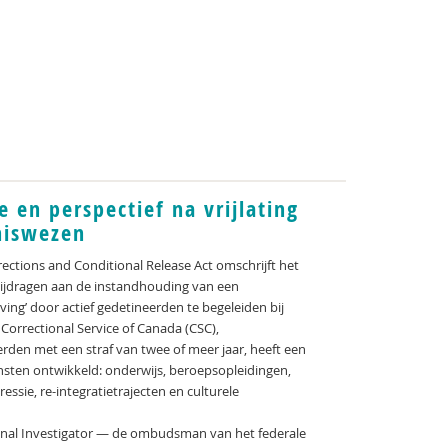
e en perspectief na vrijlating
niswezen
rrections and Conditional Release Act omschrijft het
bijdragen aan de instandhouding van een
ing’ door actief gedetineerden te begeleiden bij
Correctional Service of Canada (CSC),
erden met een straf van twee of meer jaar, heeft een
nsten ontwikkeld: onderwijs, beroepsopleidingen,
sie, re-integratietrajecten en culturele
.
ional Investigator — de ombudsman van het federale