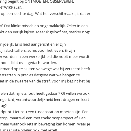
andering begint bij ONTMOETEN, OBSERVEREN,
NTWIKKELEN.
p een slechte dag. Wat het verschil maakt, is dat er
raf. Dat klinkt misschien ongemakkelijk. Zeker in een
kt dan eerlijk kijken. Maar ik geloof het, sterker nog:
jdelijk. Er is leed aangericht en er zijn
n slachtoffers, soms voor het leven. Er zijn
 worden in een werkelijkheid die nooit meer wordt
 nooit licht over gedacht worden.
iemand op te sluiten vanwege wat hij verkeerd heeft
vastzetten in precies datgene wat we beogen te
et in de zwaarte van de straf. Voor mij begint het bij
elen dat hij iets fout heeft gedaan? Of willen we ook
angericht, verantwoordelijkheid leert dragen en leert
rag?
eindpunt. Het zou een tussenstation moeten zijn. Een
nstop, maar wel een met toekomstperspectief. Een
t, maar waar ook iets in beweging kan komen. Waar je
 maar uiteindelijk ook met jezelf.