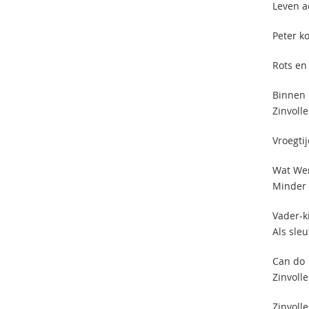
Leven ac
Peter k
Rots en
Binnen 
Zinvoll
Vroegti
Wat Wer
Minder 
Vader-k
Als sleu
Can do
Zinvoll
Zinvolle