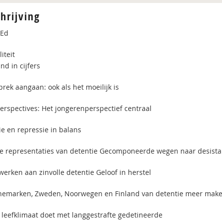
hrijving
 Ed
iteit
nd in cijfers
rek aangaan: ook als het moeilijk is
erspectives: Het jongerenperspectief centraal
ie en repressie in balans
e representaties van detentie Gecomponeerde wegen naar desist
erken aan zinvolle detentie Geloof in herstel
emarken, Zweden, Noorwegen en Finland van detentie meer maken
 leefklimaat doet met langgestrafte gedetineerde