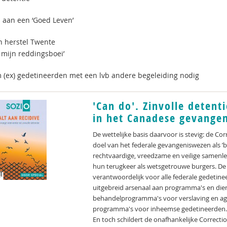
aan een ‘Goed Leven’
n herstel Twente
 mijn reddingsboei’
(ex) gedetineerden met een lvb andere begeleiding nodig
'Can do'. Zinvolle detenti
in het Canadese gevange
De wettelijke basis daarvoor is stevig: de Co
doel van het federale gevangeniswezen als ’
rechtvaardige, vreedzame en veilige samenlev
hun terugkeer als wetsgetrouwe burgers. De 
verantwoordelijk voor alle federale gedetine
uitgebreid arsenaal aan programma's en die
behandelprogramma's voor verslaving en agres
programma's voor inheemse gedetineerden
En toch schildert de onafhankelijke Correct