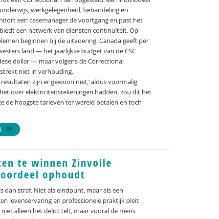
n onderwijs, werkgelegenheid, behandeling en
nitort een casemanager de voortgang en past het
p biedt een netwerk van diensten continuïteit. Op
blemen beginnen bij de uitvoering. Canada geeft per
westers land — het jaarlijkse budget van de CSC
adese dollar — maar volgens de Correctional
strekt niet in verhouding.
resultaten zijn er gewoon niet,’ aldus voormalig
 het over elektriciteitsrekeningen hadden, zou dit het
ze de hoogste tarieven ter wereld betalen en toch
N
en te winnen Zinvolle
 oordeel ophoudt
s dan straf. Niet als eindpunt, maar als een
gen levenservaring en professionele praktijk pleit
iet alleen het delict telt, maar vooral de mens