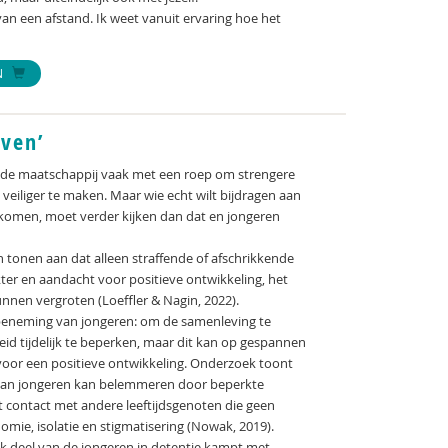
niet van een afstand. Ik weet vanuit ervaring hoe het
N
ven’
t de maatschappij vaak met een roep om strengere
veiliger te maken. Maar wie echt wilt bijdragen aan
orkomen, moet verder kijken dan dat en jongeren
n tonen aan dat alleen straffende of afschrikkende
ter en aandacht voor positieve ontwikkeling, het
kunnen vergroten (Loeffler & Nagin, 2022).
dsbeneming van jongeren: om de samenleving te
id tijdelijk te beperken, maar dit kan op gespannen
oor een positieve ontwikkeling. Onderzoek toont
 van jongeren kan belemmeren door beperkte
 contact met andere leeftijdsgenoten die geen
mie, isolatie en stigmatisering (Nowak, 2019).
jk deel van de jongeren in detentie kampt met