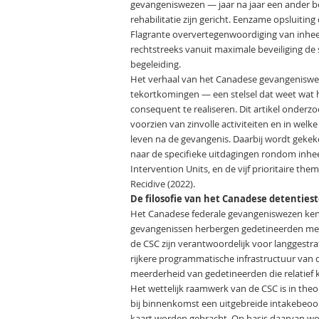
gevangeniswezen — jaar na jaar een ander b
rehabilitatie zijn gericht. Eenzame opsluiti
Flagrante oververtegenwoordiging van inhe
rechtstreeks vanuit maximale beveiliging de
begeleiding.
Het verhaal van het Canadese gevangenisweze
tekortkomingen — een stelsel dat weet wat he
consequent te realiseren. Dit artikel onderzo
voorzien van zinvolle activiteiten en in welke
leven na de gevangenis. Daarbij wordt gekeke
naar de specifieke uitdagingen rondom inh
Intervention Units, en de vijf prioritaire th
Recidive (2022).
De filosofie van het Canadese detentiest
Het Canadese federale gevangeniswezen kent
gevangenissen herbergen gedetineerden met s
de CSC zijn verantwoordelijk voor langgestra
rijkere programmatische infrastructuur van d
meerderheid van gedetineerden die relatief ko
Het wettelijk raamwerk van de CSC is in theor
bij binnenkomst een uitgebreide intakebeoor
kaart worden gebracht. Op basis daarvan wor