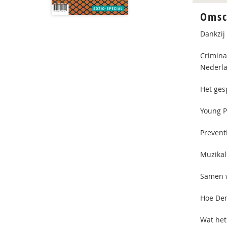
Omsc
Dankzij
Criminal
Nederla
Het gesp
Young P
Prevent
Muzikal
Samen w
Hoe Den
Wat het