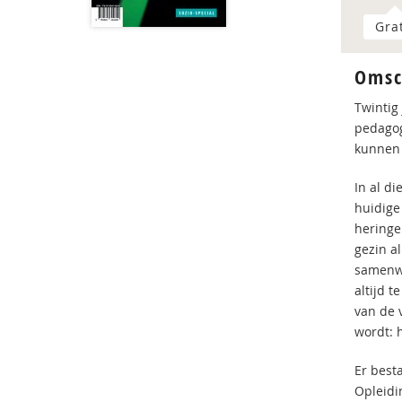
Gra
Omsc
Twintig
pedagog
kunnen 
In al d
huidige
heringe
gezin al
samenwe
altijd t
van de 
wordt: h
Er best
Opleidi