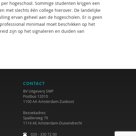
k per hogeschool. Sommige studenten krijgen een
n met slechts één college hierover. De landelijke
ulling ervan geheel aan de hogescholen. Er is geen
professional minimaal moet beschikken op het
ereid zijn op het signaleren en duiden van
CONTACT
BV Uitgeverij SWP
Postbus 12010
1100 AA Amsterdam-Zuidoost
Bezoekadres:
Spaklerweg 79
1114 AE Amsterdam-Duivendrecht
020 - 330 72 00