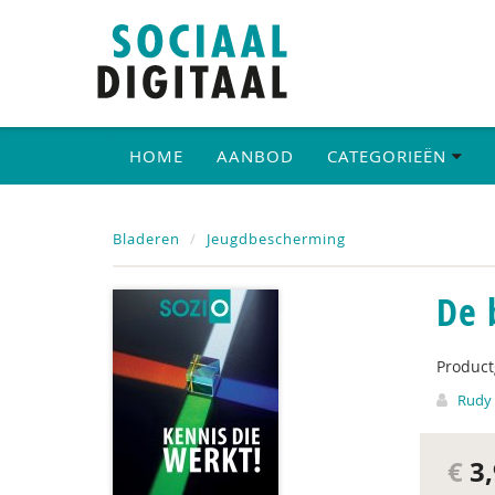
HOME
AANBOD
CATEGORIEËN
Bladeren
Jeugdbescherming
De 
Produc
Rudy
€
3,