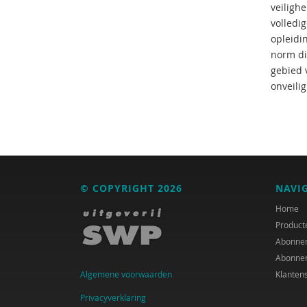
veiligh
volledi
opleidi
norm di
gebied 
onveilig
© COPYRIGHT 2026
NAVI
Home
Product
Abonne
Abonne
Algemene voorwaarden
Klanten
Privacyverklaring