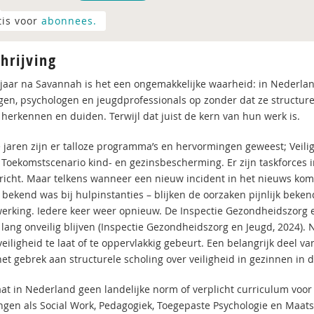
tis voor
abonnees.
hrijving
 jaar na Savannah is het een ongemakkelijke waarheid: in Nederlan
en, psychologen en jeugdprofessionals op zonder dat ze structureel
herkennen en duiden. Terwijl dat juist de kern van hun werk is.
ie jaren zijn er talloze programma’s en hervormingen geweest; Veili
 Toekomstscenario kind- en gezinsbescherming. Er zijn taskforces i
richt. Maar telkens wanneer een nieuw incident in het nieuws komt 
 bekend was bij hulpinstanties – blijken de oorzaken pijnlijk beken
rking. Iedere keer weer opnieuw. De Inspectie Gezondheidszorg 
e lang onveilig blijven (Inspectie Gezondheidszorg en Jeugd, 2024).
veiligheid te laat of te oppervlakkig gebeurt. Een belangrijk deel 
et gebrek aan structurele scholing over veiligheid in gezinnen in d
aat in Nederland geen landelijke norm of verplicht curriculum voo
ngen als Social Work, Pedagogiek, Toegepaste Psychologie en Maat