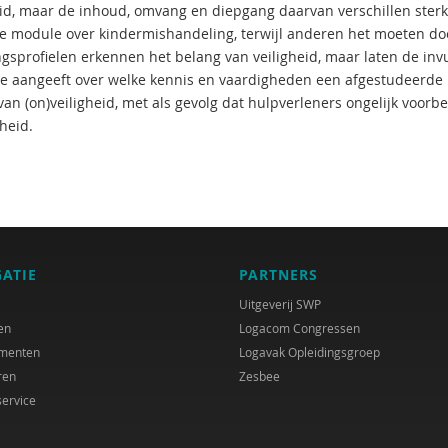
eid, maar de inhoud, omvang en diepgang daarvan verschillen ster
ge module over kindermishandeling, terwijl anderen het moeten doe
ngsprofielen erkennen het belang van veiligheid, maar laten de inv
e aangeeft over welke kennis en vaardigheden een afgestudeerde 
van (on)veiligheid, met als gevolg dat hulpverleners ongelijk voorb
heid.
GATIE
PARTNERS
Uitgeverij SWP
en
Logacom Congressen
menten
Logavak Opleidingsgroep
ren
Zesbee
service