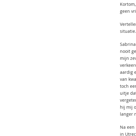
Kortom,
geen vr
Vertelle
situatie.
Sabrina 
nooit g
mijn ze
verkeerd
aardig 
van kwa
toch ee
uitje d
vergeten
hij mij
langer 
Na een 
in Utre