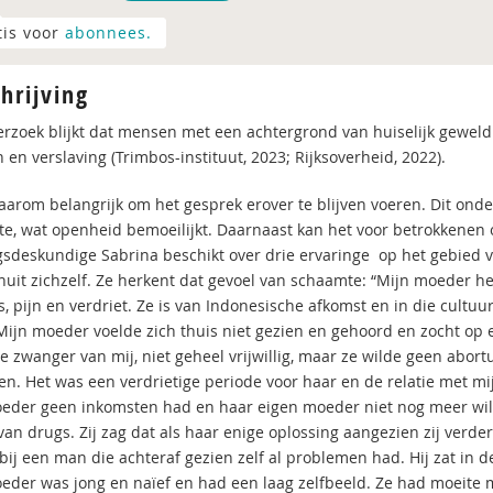
tis voor
abonnees.
hrijving
erzoek blijkt dat mensen met een achtergrond van huiselijk geweld
 en verslaving (Trimbos-instituut, 2023; Rijksoverheid, 2022).
daarom belangrijk om het gesprek erover te blijven voeren. Dit on
e, wat openheid bemoeilijkt. Daarnaast kan het voor betrokkenen o
gsdeskundige Sabrina beschikt over drie ervaringe op het gebied v
nuit zichzelf. Ze herkent dat gevoel van schaamte: “Mijn moeder hee
, pijn en verdriet. Ze is van Indonesische afkomst en in die cultuu
Mijn moeder voelde zich thuis niet gezien en gehoord en zocht op 
ze zwanger van mij, niet geheel vrijwillig, maar ze wilde geen ab
n. Het was een verdrietige periode voor haar en de relatie met mij
eder geen inkomsten had en haar eigen moeder niet nog meer wild
van drugs. Zij zag dat als haar enige oplossing aangezien zij verde
 bij een man die achteraf gezien zelf al problemen had. Hij zat in 
eder was jong en naïef en had een laag zelfbeeld. Ze had moeite 