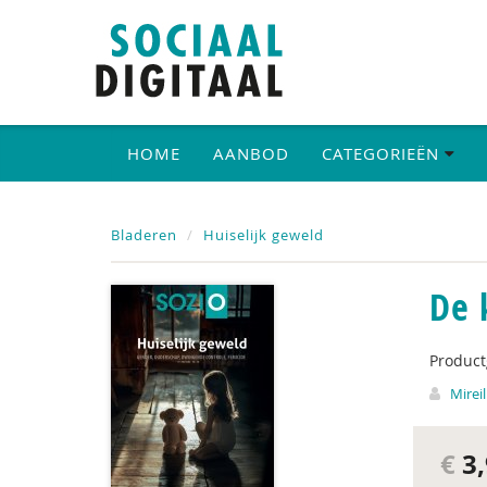
HOME
AANBOD
CATEGORIEËN
Bladeren
Huiselijk geweld
De 
Produc
Mireil
€
3,