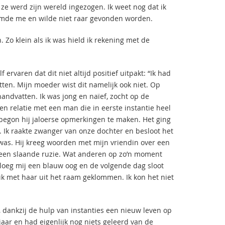
ze werd zijn wereld ingezogen. Ik weet nog dat ik
amde me en wilde niet raar gevonden worden.
. Zo klein als ik was hield ik rekening met de
ervaren dat dit niet altijd positief uitpakt: “Ik had
ten. Mijn moeder wist dit namelijk ook niet. Op
andvatten. Ik was jong en naïef, zocht op de
en relatie met een man die in eerste instantie heel
 begon hij jaloerse opmerkingen te maken. Het ging
s. Ik raakte zwanger van onze dochter en besloot het
 was. Hij kreeg woorden met mijn vriendin over een
n een slaande ruzie. Wat anderen op zo’n moment
j sloeg mij een blauw oog en de volgende dag sloot
ik met haar uit het raam geklommen. Ik kon het niet
dankzij de hulp van instanties een nieuw leven op
aar en had eigenlijk nog niets geleerd van de