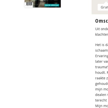
Gra
Omsc
Uit ond
klachten
Het is 
schaamt
Ervarin
later va
trauma’s
houdt. 
raakte 
gehoude
mijn mo
dealen 
terecht
Mijn mo