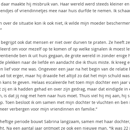
 daar maakte hij misbruik van. Haar wereld werd steeds kleiner en 
iendjes of vriendinnetjes mee naar huis durfde te nemen. Ik scha
n over de situatie kon ik ook niet, ik wilde mijn moeder beschermen
”
begrijpt ook dat mensen er niet over durven te praten. Ze heeft zelf 
eleerd om voor mezelf op te komen of op welke signalen ik moest let
ventiende ben ik uit huis gegaan, de grote wereld in zonder enige h
e plekken naar de liefde en aandacht die ik thuis miste. Ik kreeg e
en lief voor me was. Ongeveer een jaar na het begin van de relatie
ad tot erger, maar hij draaide het altijd zo dat het mijn schuld wa
n kans te geven. Helaas escaleerde het toen mijn dochter een jaar
at zij en ik hadden gehad en over zijn gedrag, maar dat eindigde i
, is dat jij nog met hem naar huis moet. Thuis viel hij mij aan, hi
 op. Toen besloot ik om samen met mijn dochter te vluchten en ben 
meer verbergen voor mijn vriendinnen en familie.”
heftige periode bouwt Sabrina langzaam, samen met haar dochter, 
cht. Na een aantal jaar ontmoet ze ook een nieuwe man. “Ik was 22 j