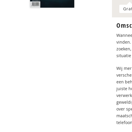
Gra
Omsc
Wanneer 
vinden.
zoeken,
situati
Wij mer
versche
een beh
juiste 
verwerk
geweldi
over sp
maatscha
telefoo