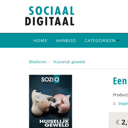
HOME
AANBOD
CATEGORIEËN
Bladeren
Huiselijk geweld
Een
Produc
Steph
€
2,