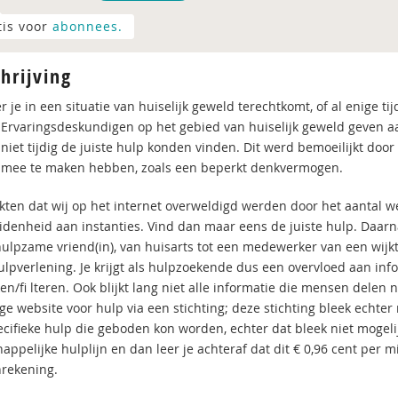
tis voor
abonnees.
hrijving
je in een situatie van huiselijk geweld terechtkomt, of al enige tijd 
 Ervaringsdeskundigen op het gebied van huiselijk geweld geven aa
 niet tijdig de juiste hulp konden vinden. Dit werd bemoeilijkt doo
e mee te maken hebben, zoals een beperkt denkvermogen.
kten dat wij op het internet overweldigd werden door het aantal w
idenheid aan instanties. Vind dan maar eens de juiste hulp. Daarn
ulpzame vriend(in), van huisarts tot een medewerker van een wijkt
hulpverlening. Je krijgt als hulpzoekende dus een overvloed aan in
en/fi lteren. Ook blijkt lang niet alle informatie die mensen delen
ge website voor hulp via een stichting; deze stichting bleek echter
ecifieke hulp die geboden kon worden, echter dat bleek niet mogeli
ppelijke hulplijn en dan leer je achteraf dat dit € 0,96 cent per m
nrekening.