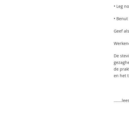
• Leg n
• Benut
Geef al
Werkend
De stev
gezaghe
de prakt
en het t
.......