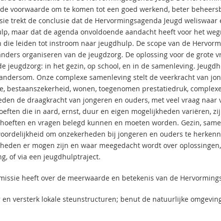
de voorwaarde om te komen tot een goed werkend, beter beheersba
ie trekt de conclusie dat de Hervormingsagenda Jeugd weliswaar ee
lp, maar dat de agenda onvoldoende aandacht heeft voor het weg
n die leiden tot instroom naar jeugdhulp. De scope van de Hervormi
anders organiseren van de jeugdzorg. De oplossing voor de grote v
de jeugdzorg: in het gezin, op school, en in de samenleving. Jeug
 andersom. Onze complexe samenleving stelt de veerkracht van jong
, bestaanszekerheid, wonen, toegenomen prestatiedruk, complexe
eden de draagkracht van jongeren en ouders, met veel vraag naar 
oeften die in aard, ernst, duur en eigen mogelijkheden variëren, zi
hoeften en vragen belegd kunnen en moeten worden. Gezin, same
oordelijkheid om onzekerheden bij jongeren en ouders te herkenne
heden er mogen zijn en waar meegedacht wordt over oplossingen, col
g, of via een jeugdhulptraject.
issie heeft over de meerwaarde en betekenis van de Hervorming
r en versterk lokale steunstructuren; benut de natuurlijke omgevi