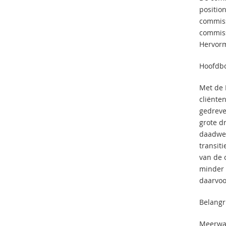
positio
commiss
commiss
Hervorm
Hoofdbo
Met de 
cliënte
gedreve
grote d
daadwer
transit
van de 
minder v
daarvoo
Belangr
Meerwaa