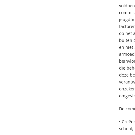
voldoen
commiss
jeugdhu
factore
op het 
buiten 
en niet
armoede
beïnvlo
die beh
deze be
verantw
onzeker
omgevin
De comm
• Creëe
school;