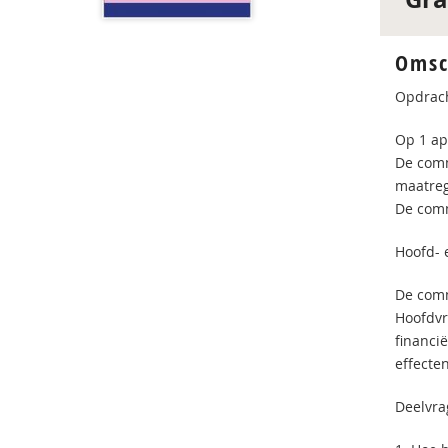
Omsc
Opdrach
Op 1 ap
De comm
maatreg
De comm
Hoofd- 
De comm
Hoofdvr
financi
effecte
Deelvra