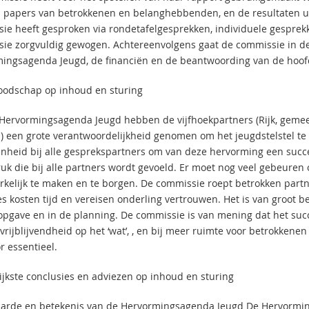
n papers van betrokkenen en belanghebbenden, en de resultaten u
ie heeft gesproken via rondetafelgesprekken, individuele gesprek
ie zorgvuldig gewogen. Achtereenvolgens gaat de commissie in de
ingsagenda Jeugd, de financiën en de beantwoording van de hoof
odschap op inhoud en sturing
Hervormingsagenda Jeugd hebben de vijfhoekpartners (Rijk, gemee
n) een grote verantwoordelijkheid genomen om het jeugdstelstel t
nheid bij alle gesprekspartners om van deze hervorming een succ
ruk die bij alle partners wordt gevoeld. Er moet nog veel gebeuren 
kelijk te maken en te borgen. De commissie roept betrokken partn
ies kosten tijd en vereisen onderling vertrouwen. Het is van groot 
opgave en in de planning. De commissie is van mening dat het suc
rijblijvendheid op het ‘wat’, , en bij meer ruimte voor betrokkenen 
r essentieel.
ijkste conclusies en adviezen op inhoud en sturing
rde en betekenis van de Hervormingsagenda Jeugd De Hervormings