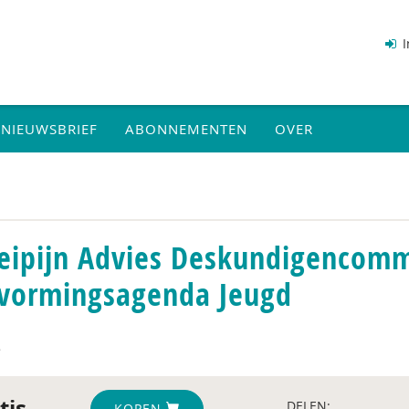
I
NIEUWSBRIEF
ABONNEMENTEN
OVER
eipijn Advies Deskundigencomm
vormingsagenda Jeugd
5
tis
DELEN:
KOPEN