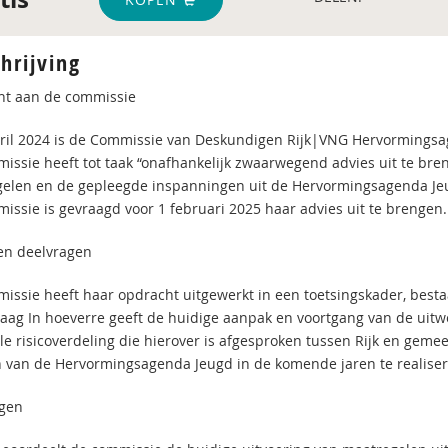
hrijving
t aan de commissie
ril 2024 is de Commissie van Deskundigen Rijk|VNG Hervormingsag
issie heeft tot taak “onafhankelijk zwaarwegend advies uit te bren
elen en de gepleegde inspanningen uit de Hervormingsagenda Jeugd
issie is gevraagd voor 1 februari 2025 haar advies uit te brengen.
en deelvragen
issie heeft haar opdracht uitgewerkt in een toetsingskader, best
aag In hoeverre geeft de huidige aanpak en voortgang van de uit
ële risicoverdeling die hierover is afgesproken tussen Rijk en ge
n van de Hervormingsagenda Jeugd in de komende jaren te realiseren
gen