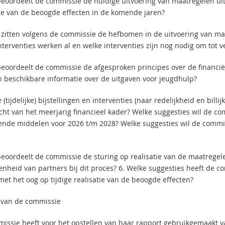
beoordeelt de commissie de huidige uitvoering van maatregelen u
tie van de beoogde effecten in de komende jaren?
 zitten volgens de commissie de hefbomen in de uitvoering van ma
nterventies werken al en welke interventies zijn nog nodig om tot v
beoordeelt de commissie de afgesproken principes over de financiël
an beschikbare informatie over de uitgaven voor jeugdhulp?
 (tijdelijke) bijstellingen en interventies (naar redelijkheid en bill
licht van het meerjarig financieel kader? Welke suggesties wil de
ende middelen voor 2026 t/m 2028? Welke suggesties wil de comm
beoordeelt de commissie de sturing op realisatie van de maatrege
enheid van partners bij dit proces? 6. Welke suggesties heeft de 
met het oog op tijdige realisatie van de beoogde effecten?
van de commissie
issie heeft voor het opstellen van haar rapport gebruikgemaakt 