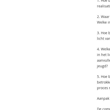
1. Hoe 
realisa
2. Waar
Welke i
3. Hoe 
licht v
4. Welke
in het 
aanvull
jeugd?
5. Hoe 
betrokk
proces 
Aanpak 
De comm