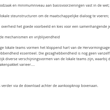
oodzaak en minimumniveau aan basisvoorzieningen vast in de wet;
 lokale steunstructuren om de maatschappelijke dialoog te voeren; 
s overheid het goede voorbeeld en kies voor een samenhangende j
e mechanismen en vrijblijvendheid
ige lokale teams vormen het kloppend hart van de Hervormingsagen
bbendheid essentieel. Die gezaghebbendheid is nog geen vanzelfs
ijk diverse verschijningsvormen van de lokale teams zijn, waarbij d
akenpakket varieer....
lees verder via de download achter de aankoopknop bovenaan.