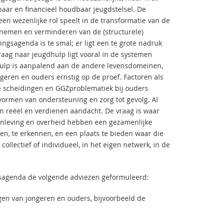
ar en financieel houdbaar jeugdstelsel. De
n wezenlijke rol speelt in de transformatie van de
nemen en verminderen van de (structurele)
ngsagenda is te smal; er ligt een te grote nadruk
raag naar jeugdhulp ligt vooral in de systemen
dhulp is aanpalend aan de andere levensdomeinen,
eren en ouders ernstig op de proef. Factoren als
 scheidingen en GGZproblematiek bij ouders
vormen van ondersteuning en zorg tot gevolg. Al
jn reëel en verdienen aandacht. De vraag is waar
nleving en overheid hebben een gezamenlijke
n, te erkennen, en een plaats te bieden waar die
lectief of individueel, in het eigen netwerk, in de
sagenda de volgende adviezen geformuleerd:
ngen van jongeren en ouders, bijvoorbeeld de