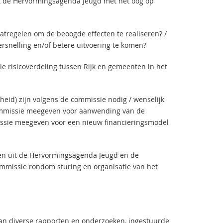
it de Hervormingsagenda Jeugd met het oog op
atregelen om de beoogde effecten te realiseren? /
ersnelling en/of betere uitvoering te komen?
e risicoverdeling tussen Rijk en gemeenten in het
ijkheid) zijn volgens de commissie nodig / wenselijk
 commissie meegeven voor aanwending van de
issie meegeven voor een nieuw financieringsmodel
len uit de Hervormingsagenda Jeugd en de
commissie rondom sturing en organisatie van het
van diverse rapporten en onderzoeken, ingestuurde