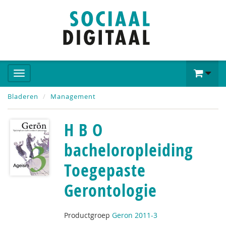
Bladeren
Management
H B O
bacheloropleiding
Toegepaste
Gerontologie
Productgroep
Geron 2011-3