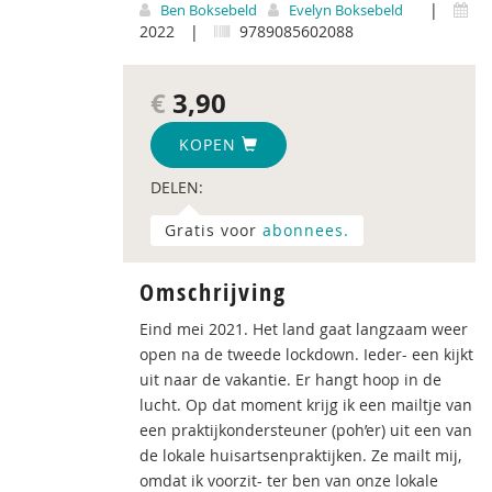
|
Ben Boksebeld
Evelyn Boksebeld
2022
|
9789085602088
€
3,90
KOPEN
DELEN:
Gratis voor
abonnees.
Omschrijving
Eind mei 2021. Het land gaat langzaam weer
open na de tweede lockdown. Ieder- een kijkt
uit naar de vakantie. Er hangt hoop in de
lucht. Op dat moment krijg ik een mailtje van
een praktijkondersteuner (poh’er) uit een van
de lokale huisartsenpraktijken. Ze mailt mij,
omdat ik voorzit- ter ben van onze lokale