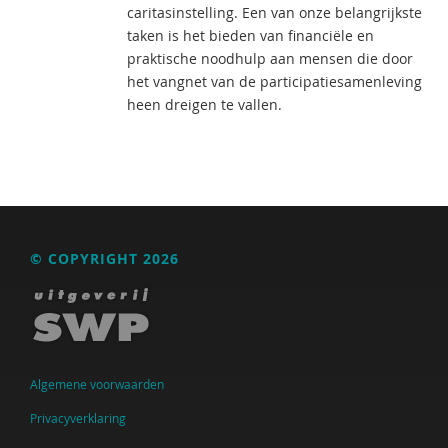
caritasinstelling. Een van onze belangrijkste
taken is het bieden van financiële en
praktische noodhulp aan mensen die door
het vangnet van de participatiesamenleving
heen dreigen te vallen.
© COPYRIGHT 2026
Algemene voorwaarden
Privacyverklaring