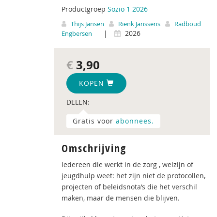
Productgroep
Sozio 1 2026
Thijs Jansen
Rienk Janssens
Radboud
|
2026
Engbersen
€
3,90
KOPEN
DELEN:
Gratis voor
abonnees.
Omschrijving
Iedereen die werkt in de zorg , welzijn of
jeugdhulp weet: het zijn niet de protocollen,
projecten of beleidsnota’s die het verschil
maken, maar de mensen die blijven.