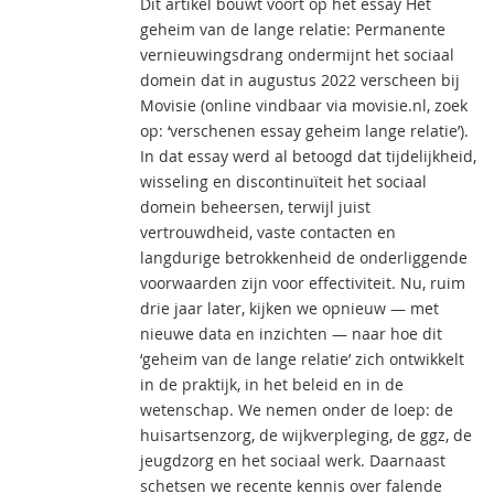
Dit artikel bouwt voort op het essay Het
geheim van de lange relatie: Permanente
vernieuwingsdrang ondermijnt het sociaal
domein dat in augustus 2022 verscheen bij
Movisie (online vindbaar via movisie.nl, zoek
op: ‘verschenen essay geheim lange relatie’).
In dat essay werd al betoogd dat tijdelijkheid,
wisseling en discontinuïteit het sociaal
domein beheersen, terwijl juist
vertrouwdheid, vaste contacten en
langdurige betrokkenheid de onderliggende
voorwaarden zijn voor effectiviteit. Nu, ruim
drie jaar later, kijken we opnieuw — met
nieuwe data en inzichten — naar hoe dit
‘geheim van de lange relatie’ zich ontwikkelt
in de praktijk, in het beleid en in de
wetenschap. We nemen onder de loep: de
huisartsenzorg, de wijkverpleging, de ggz, de
jeugdzorg en het sociaal werk. Daarnaast
schetsen we recente kennis over falende