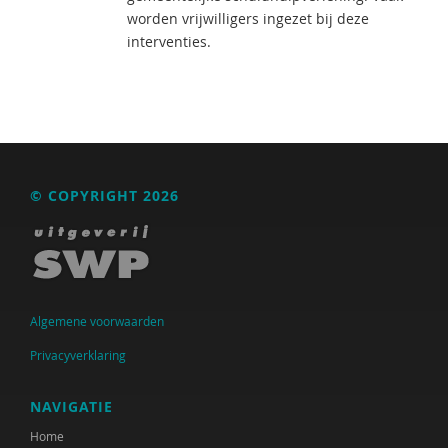
worden vrijwilligers ingezet bij deze
interventies.
© COPYRIGHT 2026
Algemene voorwaarden
Privacyverklaring
NAVIGATIE
Home