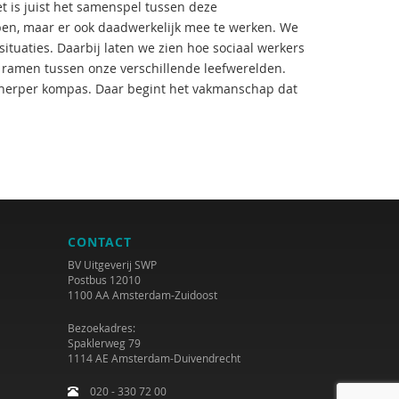
t is juist het samenspel tussen deze
jpen, maar er ook daadwerkelijk mee te werken. We
tuaties. Daarbij laten we zien hoe sociaal werkers
e ramen tussen onze verschillende leefwerelden.
 scherper kompas. Daar begint het vakmanschap dat
CONTACT
BV Uitgeverij SWP
Postbus 12010
1100 AA Amsterdam-Zuidoost
Bezoekadres:
Spaklerweg 79
1114 AE Amsterdam-Duivendrecht
020 - 330 72 00