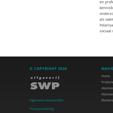
en prof
kennisb
onderzo
als vak
Polaris
sociaal
© COPYRIGHT 2026
NAVI
Home
Product
Abonne
Abonne
Algemene voorwaarden
Klanten
Privacyverklaring