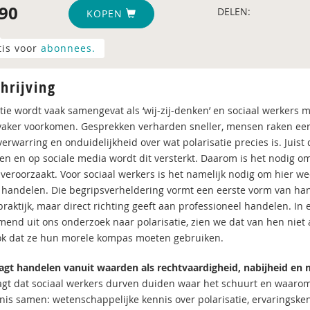
90
DELEN:
KOPEN
tis voor
abonnees.
hrijving
atie wordt vaak samengevat als ‘wij-zij-denken’ en sociaal werkers
vaker voorkomen. Gesprekken verharden sneller, mensen raken eerde
verwarring en onduidelijkheid over wat polarisatie precies is. Juist 
ten en op sociale media wordt dit versterkt. Daarom is het nodig o
 veroorzaakt. Voor sociaal werkers is het namelijk nodig om hier 
handelen. Die begripsverheldering vormt een eerste vorm van hande
praktijk, maar direct richting geeft aan professioneel handelen. In
mend uit ons onderzoek naar polarisatie, zien we dat van hen niet
k dat ze hun morele kompas moeten gebruiken.
agt handelen vanuit waarden als rechtvaardigheid, nabijheid en 
agt dat sociaal werkers durven duiden waar het schuurt en waarom.
nis samen: wetenschappelijke kennis over polarisatie, ervaringskenn