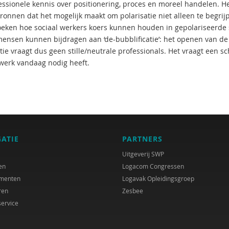
essionele kennis over positionering, proces en moreel handelen. He
ronnen dat het mogelijk maakt om polarisatie niet alleen te begri
eken hoe sociaal werkers koers kunnen houden in gepolariseerde si
mensen kunnen bijdragen aan ‘de-bubblificatie’: het openen van d
atie vraagt dus geen stille/neutrale professionals. Het vraagt een
 werk vandaag nodig heeft.
GATIE
PARTNERS
Uitgeverij SWP
en
Logacom Congressen
menten
Logavak Opleidingsgroep
ren
Zesbee
service