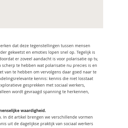
 merken dat deze tegenstellingen tussen mensen
r gekwetst en emoties lopen snel op. Tegelijk is
doordat er zoveel aandacht is voor polarisatie op tv,
m scherp te hebben wat polarisatie nu precies is en
weet van te hebben om vervolgens daar goed naar te
lingsrelevante kennis: kennis die niet losstaat
 exploratieve gesprekken met sociaal werkers,
 alleen wordt gevraagd spanning te herkennen,
menselijke waardigheid.
 In dit artikel brengen we verschillende vormen
is uit de dagelijkse praktijk van sociaal werkers