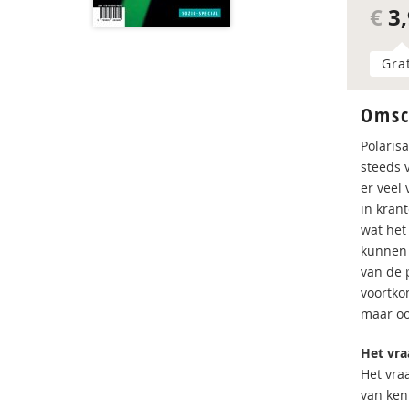
€
3,
Gra
Omsc
Polaris
steeds 
er veel 
in kran
wat het
kunnen 
van de 
voortko
maar oo
Het vra
Het vra
van ken